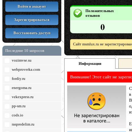
Войти в аккаунт
Положительных
отзывов
Зарегистрироваться
0
Восстановить доступ
Сайт msmlux.ru не зарегистрирова
Последние 10 запросов
vozimvse.su
Информация
webproverka.com
Внимание! Этот сайт не зареги
fordiy.ru
energoma.ru
С
в
vekexpress.ru
В
pp-sm.ru
о
и
cods.io
Е
raspredelim.ru
и