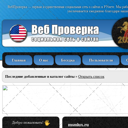
ВебПроверка — первая и единственная социальная сеть о сайтах в РУнете. Мы раб
увеличивается ежедневно благодаря наши
Главная
О нас
Беседка
Пользователи
Последние добавленные в каталог сайты
»
Открыть список
Добро пожаловать!
msmlux.ru