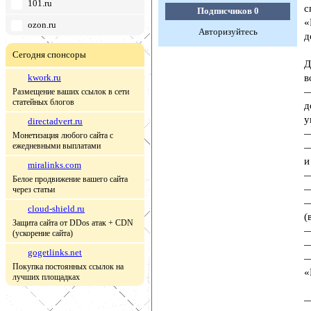
101.ru
с
Подписчиков
0
«
ozon.ru
Авторизуйтесь
д
Сегодня спонсоры
Д
kwork.ru
в
—
Размещение ваших ссылок в сети
статейных блогов
д
у
directadvert.ru
—
Монетизация любого сайта с
ежедневными выплатами
—
и
miralinks.com
—
Белое продвижение вашего сайта
—
через статьи
—
cloud-shield.ru
(
Защита сайта от DDos атак + CDN
—
(ускорение сайта)
—
gogetlinks.net
—
Покупка постоянных ссылок на
«
лучших площадках
—