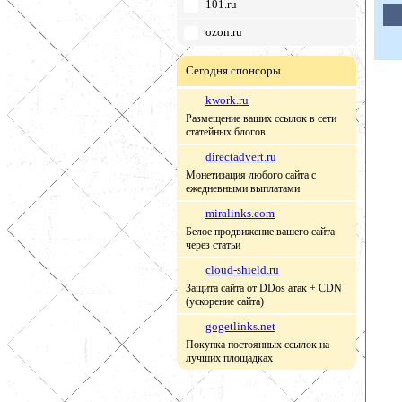
101.ru
ozon.ru
Сегодня спонсоры
kwork.ru
Размещение ваших ссылок в сети
статейных блогов
directadvert.ru
Монетизация любого сайта с
ежедневными выплатами
miralinks.com
Белое продвижение вашего сайта
через статьи
cloud-shield.ru
Защита сайта от DDos атак + CDN
(ускорение сайта)
gogetlinks.net
Покупка постоянных ссылок на
лучших площадках