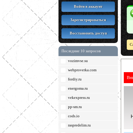
Войти в аккаунт
Зарегистрироваться
Восстановить доступ
С
Последние 10 запросов
vozimvse.su
webproverka.com
Вн
fordiy.ru
energoma.ru
vekexpress.ru
pp-sm.ru
cods.io
raspredelim.ru