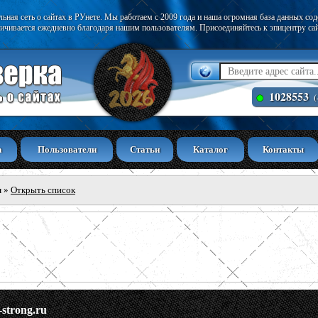
ьная сеть о сайтах в РУнете. Мы работаем с 2009 года и наша огромная база данных со
ичивается ежедневно благодаря нашим пользователям. Присоединяйтесь к эпицентру са
1028553
(
а
Пользователи
Статьи
Каталог
Контакты
ы
»
Открыть список
-strong.ru