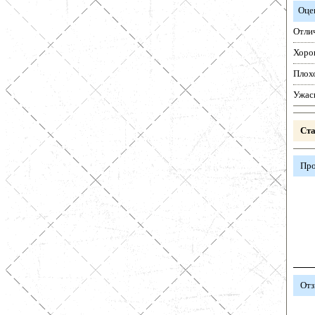
Оце
Отли
Хоро
Плох
Ужас
Ста
Про
Отз