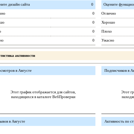
ните дизайн сайта
0
Оцените функцион
чно
0
Отлично
шо
0
Хорошо
о
0
Плохо
но
0
Ужасно
тистика активности
смотров в Августе
Подписчиков в А
Этот график отображается для сайтов,
Этот гр
находящихся в каталоге ВебПроверки
находя
ывов в Августе
Активность по с