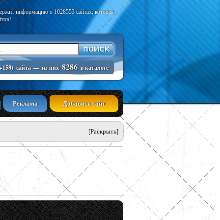
держит информацию о 1028553 сайтах, которая
йтов!
8286
+158)
сайта
—
из них
в каталоге
Реклама
Добавить сайт
[Раскрыть]