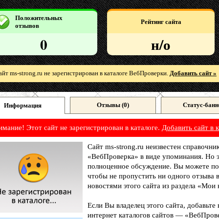
Положительных
Рейтинг сайта
отзывов
0
н/о
айт ms-strong.ru не зарегистрирован в каталоге ВебПроверки.
Добавить сайт »
Отзывы (
0
)
Статус-банн
Информация
имание! Этот сайт не зарегистрирован в каталоге.
Добавить сайт в к
Сайт ms-strong.ru неизвестен справочник
«ВебПроверка» в виде упоминания. Но э
полноценное обсуждение. Вы можете под
чтобы не пропустить ни одного отзыва 
новостями этого сайта из раздела «Мои 
Если Вы владелец этого сайта, добавьте
интернет каталогов сайтов — «ВебПрове