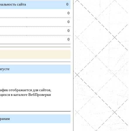
альность сайта
0
0
0
0
0
вгусте
афик отображается для сайтов,
щихся в каталоге ВебПроверки
транам