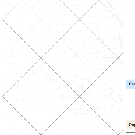
Под
Опр