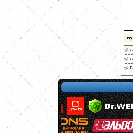
Рее
Д
Д
П