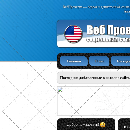
ВебПроверка — первая и единственная социал
увел
Главная
О нас
Беседк
Последние добавленные в каталог сайт
Добро пожаловать!
ms