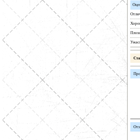
Оце
Отли
Хоро
Плох
Ужас
Ста
Про
Отз