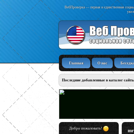
ВебПроверка — первая и единственная социал
увел
Главная
О нас
Беседк
Последние добавленные в каталог сайт
Добро пожаловать!
mr