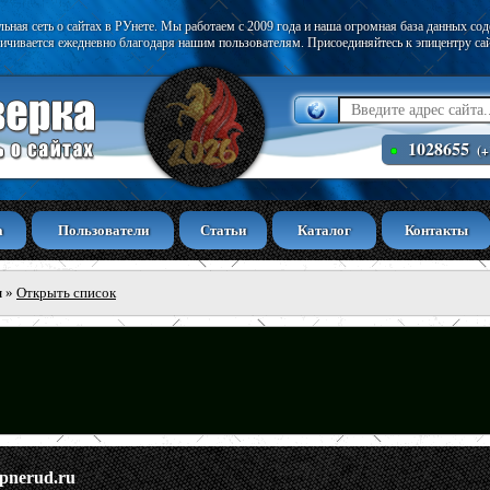
ьная сеть о сайтах в РУнете. Мы работаем с 2009 года и наша огромная база данных со
ичивается ежедневно благодаря нашим пользователям. Присоединяйтесь к эпицентру са
1028655
(+
а
Пользователи
Статьи
Каталог
Контакты
ы
»
Открыть список
pnerud.ru