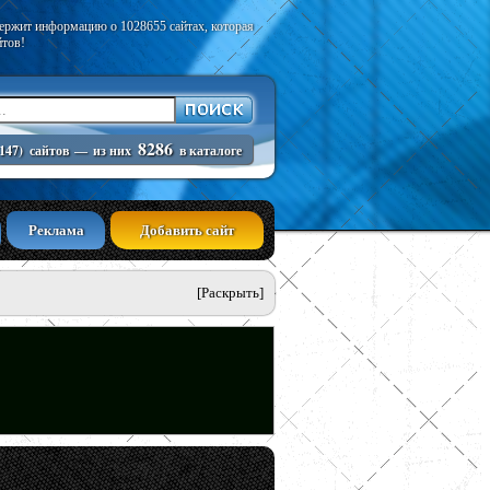
держит информацию о 1028655 сайтах, которая
йтов!
8286
147)
сайтов
—
из них
в каталоге
Реклама
Добавить сайт
[Раскрыть]