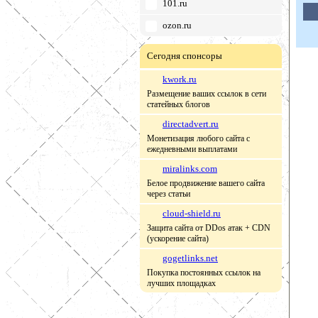
101.ru
ozon.ru
Сегодня спонсоры
kwork.ru
Размещение ваших ссылок в сети
статейных блогов
directadvert.ru
Монетизация любого сайта с
ежедневными выплатами
miralinks.com
Белое продвижение вашего сайта
через статьи
cloud-shield.ru
Защита сайта от DDos атак + CDN
(ускорение сайта)
gogetlinks.net
Покупка постоянных ссылок на
лучших площадках