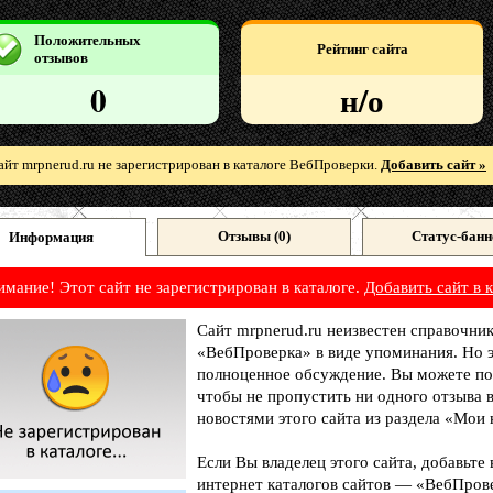
Положительных
Рейтинг сайта
отзывов
0
н/о
айт mrpnerud.ru не зарегистрирован в каталоге ВебПроверки.
Добавить сайт »
Отзывы (
0
)
Статус-банн
Информация
имание! Этот сайт не зарегистрирован в каталоге.
Добавить сайт в к
Сайт mrpnerud.ru неизвестен справочник
«ВебПроверка» в виде упоминания. Но э
полноценное обсуждение. Вы можете под
чтобы не пропустить ни одного отзыва 
новостями этого сайта из раздела «Мои 
Если Вы владелец этого сайта, добавьте
интернет каталогов сайтов — «ВебПрове