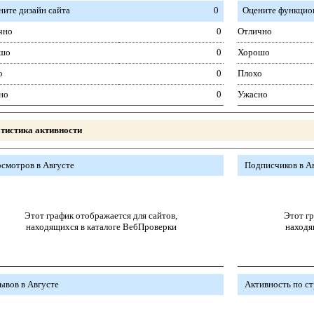
ните дизайн сайта
0
Оцените функцион
чно
0
Отлично
шо
0
Хорошо
о
0
Плохо
но
0
Ужасно
тистика активности
смотров в Августе
Подписчиков в А
Этот график отображается для сайтов,
Этот гр
находящихся в каталоге ВебПроверки
находя
ывов в Августе
Активность по с