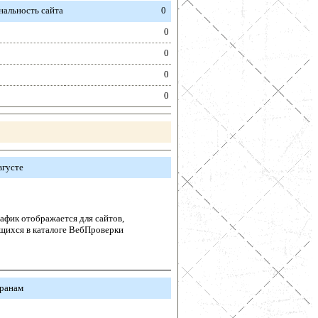
альность сайта
0
0
0
0
0
вгусте
афик отображается для сайтов,
щихся в каталоге ВебПроверки
транам