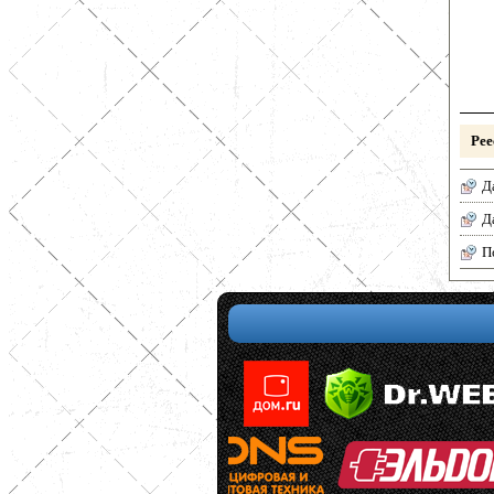
Рее
Д
Д
П