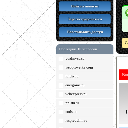
Войти в аккаунт
Зарегистрироваться
Восстановить доступ
С
Последние 10 запросов
vozimvse.su
webproverka.com
Вн
fordiy.ru
energoma.ru
vekexpress.ru
pp-sm.ru
cods.io
raspredelim.ru