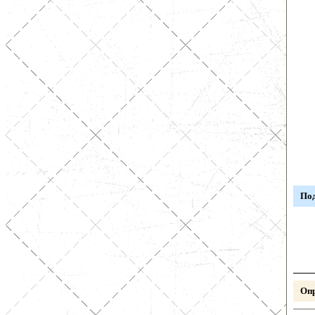
Под
Опр