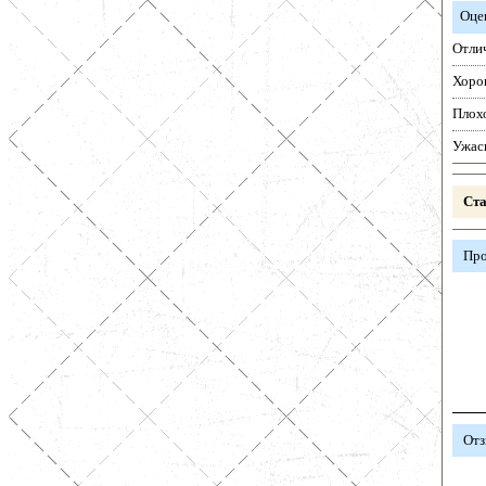
Оце
Отли
Хоро
Плох
Ужас
Ста
Про
Отз