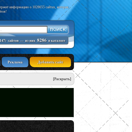
держит информацию о 1028655 сайтах, которая
йтов!
8286
147)
сайтов
—
из них
в каталоге
Реклама
Добавить сайт
[Раскрыть]