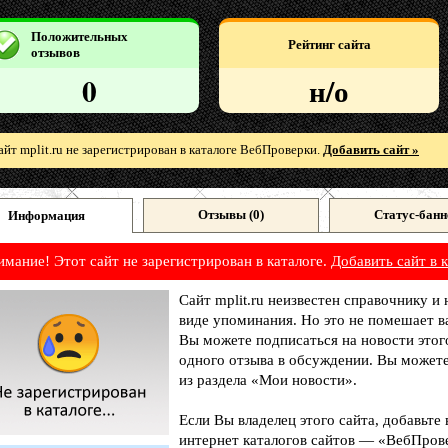
Положительных
Рейтинг сайта
отзывов
0
н/о
айт mplit.ru не зарегистрирован в каталоге ВебПроверки.
Добавить сайт »
Отзывы (
0
)
Статус-банн
Информация
имание! Этот сайт не зарегистрирован в каталоге.
Добавить сайт в к
Сайт mplit.ru неизвестен справочнику и
виде упоминания. Но это не помешает в
Вы можете подписаться на новости этог
одного отзыва в обсуждении. Вы можете
из раздела «Мои новости».
Если Вы владелец этого сайта, добавьте
интернет каталогов сайтов — «ВебПрове