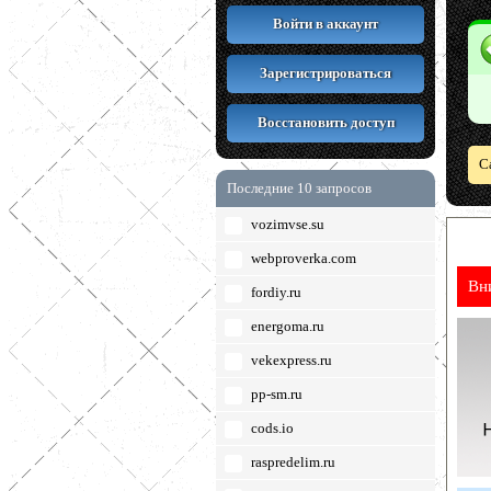
Войти в аккаунт
Зарегистрироваться
Восстановить доступ
С
Последние 10 запросов
vozimvse.su
webproverka.com
Вн
fordiy.ru
energoma.ru
vekexpress.ru
pp-sm.ru
cods.io
raspredelim.ru