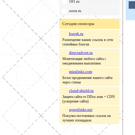
101.ru
ozon.ru
Сегодня спонсоры
kwork.ru
Размещение ваших ссылок в сети
статейных блогов
directadvert.ru
Монетизация любого сайта с
ежедневными выплатами
miralinks.com
Белое продвижение вашего сайта
через статьи
cloud-shield.ru
Защита сайта от DDos атак + CDN
(ускорение сайта)
gogetlinks.net
Покупка постоянных ссылок на
лучших площадках