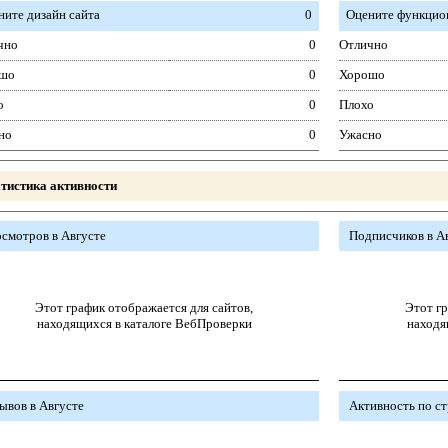
ните дизайн сайта
0
Оцените функцион
чно
0
Отлично
шо
0
Хорошо
о
0
Плохо
но
0
Ужасно
тистика активности
смотров в Августе
Подписчиков в А
Этот график отображается для сайтов,
Этот гр
находящихся в каталоге ВебПроверки
находя
ывов в Августе
Активность по с