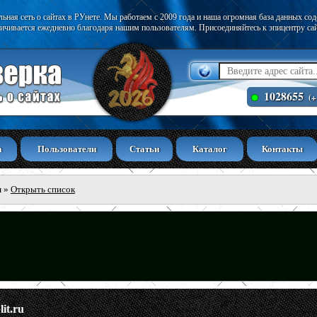
ьная сеть о сайтах в РУнете. Мы работаем с 2009 года и наша огромная база данных со
ичивается ежедневно благодаря нашим пользователям. Присоединяйтесь к эпицентру са
1028655
(+
а
Пользователи
Статьи
Каталог
Контакты
ы
»
Открыть список
it.ru