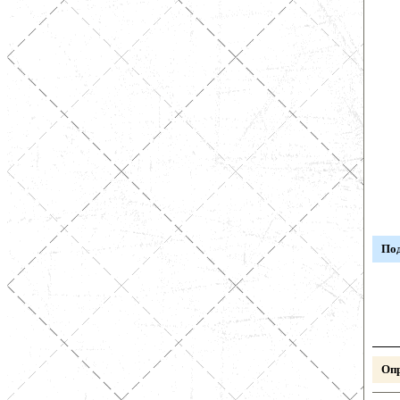
Под
Опр