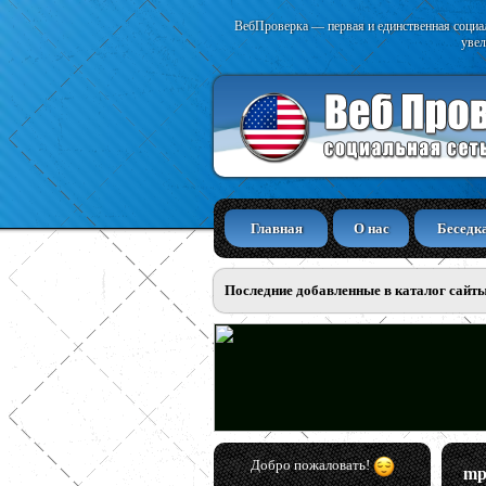
ВебПроверка — первая и единственная социал
увел
Главная
О нас
Беседк
Последние добавленные в каталог сайт
Добро пожаловать!
mpl