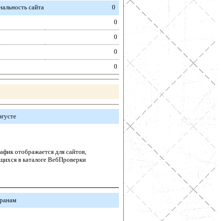
альность сайта
0
0
0
0
0
вгусте
афик отображается для сайтов,
щихся в каталоге ВебПроверки
транам