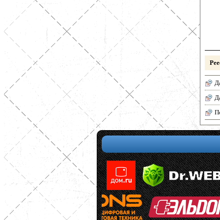
Рее
Д
Д
П