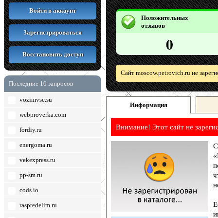
Войти в аккаунт
Положительных
отзывов
Зарегистрироваться
0
Восстановить доступ
Сайт moscow.petrovich.ru не зарег
Последние 10 запросов
vozimvse.su
Информация
webproverka.com
Внимание! Этот сайт не зареги
fordiy.ru
energoma.ru
С
«
vekexpress.ru
п
pp-sm.ru
ч
н
cods.io
Е
raspredelim.ru
и