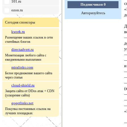
101.ru
с
Подписчиков
0
«
ozon.ru
Авторизуйтесь
д
Сегодня спонсоры
Д
kwork.ru
в
—
Размещение ваших ссылок в сети
статейных блогов
д
у
directadvert.ru
—
Монетизация любого сайта с
ежедневными выплатами
—
и
miralinks.com
—
Белое продвижение вашего сайта
—
через статьи
—
cloud-shield.ru
(
Защита сайта от DDos атак + CDN
—
(ускорение сайта)
—
gogetlinks.net
—
Покупка постоянных ссылок на
«
лучших площадках
—