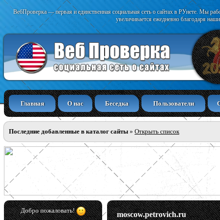
ВебПроверка — первая и единственная социальная сеть о сайтах в РУнете. Мы раб
увеличивается ежедневно благодаря наши
Главная
О нас
Беседка
Пользователи
Последние добавленные в каталог сайты
»
Открыть список
Добро пожаловать!
moscow.petrovich.ru