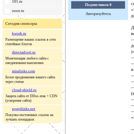
101.ru
с
Подписчиков
0
«
ozon.ru
Авторизуйтесь
д
Сегодня спонсоры
Д
kwork.ru
в
—
Размещение ваших ссылок в сети
статейных блогов
д
у
directadvert.ru
—
Монетизация любого сайта с
ежедневными выплатами
—
и
miralinks.com
—
Белое продвижение вашего сайта
—
через статьи
—
cloud-shield.ru
(
Защита сайта от DDos атак + CDN
—
(ускорение сайта)
—
gogetlinks.net
—
Покупка постоянных ссылок на
«
лучших площадках
—