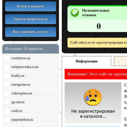
Войти в аккаунт
Положительных
отзывов
Зарегистрироваться
0
Восстановить доступ
Сайт mkrz.ru не зарегистрирован в
Последние 10 запросов
vozimvse.su
Информация
webproverka.com
Внимание! Этот сайт не зареги
fordiy.ru
energoma.ru
С
в
vekexpress.ru
В
pp-sm.ru
о
и
cods.io
Е
raspredelim.ru
и