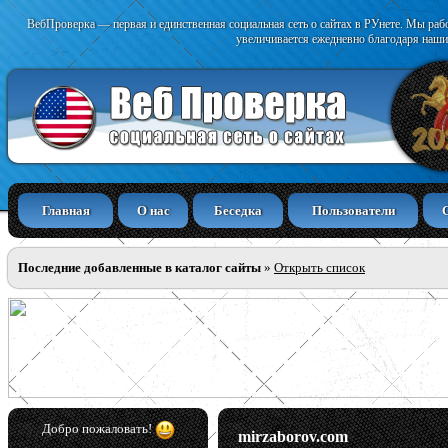
ВебПроверка — первая и единственная социальная сеть о сайтах в РУнете. Мы раб
увеличивается ежедневно благодаря наши
Главная
О нас
Беседка
Пользователи
Последние добавленные в каталог сайты
»
Открыть список
Добро пожаловать!
mirzaborov.com