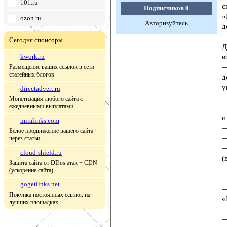
101.ru
с
Подписчиков
0
«
ozon.ru
Авторизуйтесь
д
Сегодня спонсоры
Д
kwork.ru
в
—
Размещение ваших ссылок в сети
статейных блогов
д
у
directadvert.ru
—
Монетизация любого сайта с
ежедневными выплатами
—
и
miralinks.com
—
Белое продвижение вашего сайта
—
через статьи
—
cloud-shield.ru
(
Защита сайта от DDos атак + CDN
—
(ускорение сайта)
—
gogetlinks.net
—
Покупка постоянных ссылок на
«
лучших площадках
—