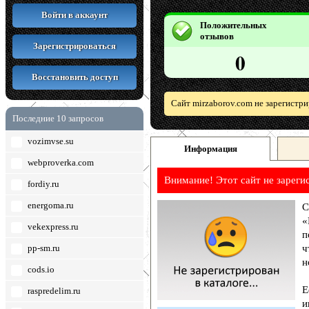
Войти в аккаунт
Положительных
отзывов
Зарегистрироваться
0
Восстановить доступ
Сайт mirzaborov.com не зарегистр
Последние 10 запросов
vozimvse.su
Информация
webproverka.com
Внимание! Этот сайт не зареги
fordiy.ru
energoma.ru
С
«
vekexpress.ru
п
pp-sm.ru
ч
н
cods.io
Е
raspredelim.ru
и