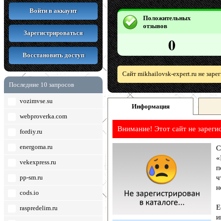
Войти в аккаунт
Положительных
отзывов
Зарегистрироваться
0
Восстановить доступ
Сайт mikhailovsk-expert.ru не зар
Последние 10 запросов
vozimvse.su
Информация
webproverka.com
Внимание! Этот сайт не зареги
fordiy.ru
energoma.ru
С
«
vekexpress.ru
п
pp-sm.ru
ч
н
cods.io
Е
raspredelim.ru
и