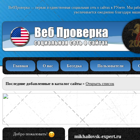
ВебПроверка — первая и единственная социальная сеть о сайтах в РУнете. Мы раб
увеличивается ежедневно благодаря наши
Главная
О нас
Беседка
Пользователи
Последние добавленные в каталог сайты
»
Открыть список
Добро пожаловать!
mikhailovsk-expert.ru