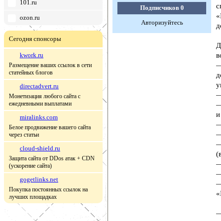
101.ru
с
Подписчиков
0
«
ozon.ru
Авторизуйтесь
д
Сегодня спонсоры
Д
kwork.ru
в
—
Размещение ваших ссылок в сети
статейных блогов
д
у
directadvert.ru
—
Монетизация любого сайта с
ежедневными выплатами
—
и
miralinks.com
—
Белое продвижение вашего сайта
—
через статьи
—
cloud-shield.ru
(
Защита сайта от DDos атак + CDN
—
(ускорение сайта)
—
gogetlinks.net
—
Покупка постоянных ссылок на
«
лучших площадках
—