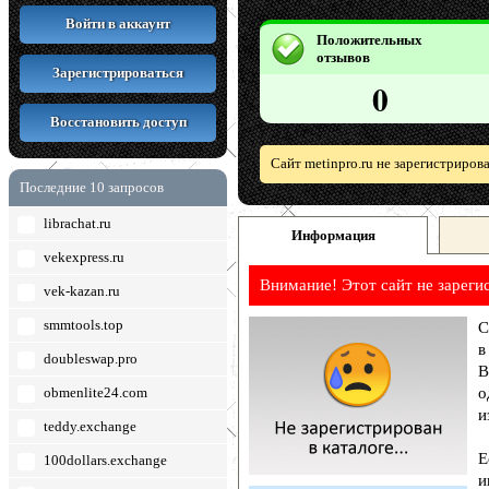
Войти в аккаунт
Положительных
отзывов
Зарегистрироваться
0
Восстановить доступ
Сайт metinpro.ru не зарегистриров
Последние 10 запросов
librachat.ru
Информация
vekexpress.ru
Внимание! Этот сайт не зареги
vek-kazan.ru
smmtools.top
С
в
doubleswap.pro
В
obmenlite24.com
о
и
teddy.exchange
Е
100dollars.exchange
и