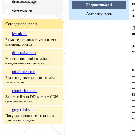
dram.exchange
с
Подписчиков
0
«
vozimvse.su
Авторизуйтесь
д
Сегодня спонсоры
Д
kwork.ru
в
—
Размещение ваших ссылок в сети
статейных блогов
д
у
directadvert.ru
—
Монетизация любого сайта с
ежедневными выплатами
—
и
miralinks.com
—
Белое продвижение вашего сайта
—
через статьи
—
cloud-shield.ru
(
Защита сайта от DDos атак + CDN
—
(ускорение сайта)
—
gogetlinks.net
—
Покупка постоянных ссылок на
«
лучших площадках
—