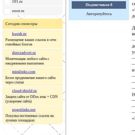
101.ru
с
Подписчиков
0
«
ozon.ru
Авторизуйтесь
д
Сегодня спонсоры
Д
kwork.ru
в
—
Размещение ваших ссылок в сети
статейных блогов
д
у
directadvert.ru
—
Монетизация любого сайта с
ежедневными выплатами
—
и
miralinks.com
—
Белое продвижение вашего сайта
—
через статьи
—
cloud-shield.ru
(
Защита сайта от DDos атак + CDN
—
(ускорение сайта)
—
gogetlinks.net
—
Покупка постоянных ссылок на
«
лучших площадках
—