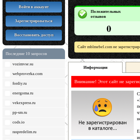
Войти в аккаунт
Положительных
отзывов
Зарегистрироваться
0
Восстановить доступ
Сайт mblmebel.com не зарегистрир
Последние 10 запросов
vozimvse.su
Информация
webproverka.com
Внимание! Этот сайт не зареги
fordiy.ru
energoma.ru
С
«
vekexpress.ru
п
pp-sm.ru
ч
н
cods.io
Е
raspredelim.ru
и