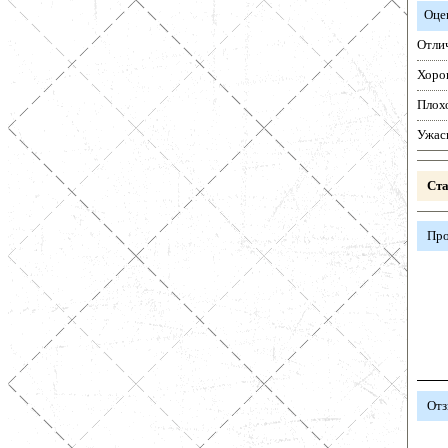
Оце
Отли
Хоро
Плох
Ужас
Ста
Про
Отз