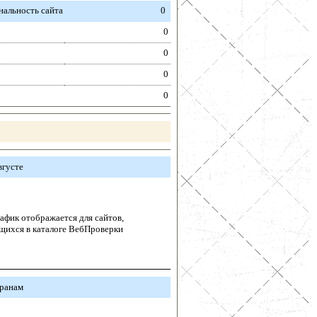
альность сайта
0
0
0
0
0
вгусте
афик отображается для сайтов,
щихся в каталоге ВебПроверки
транам