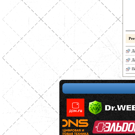
Рее
Д
Д
П