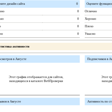
ните дизайн сайта
0
Оцените функцион
чно
0
Отлично
шо
0
Хорошо
о
0
Плохо
но
0
Ужасно
тистика активности
смотров в Августе
Подписчиков в А
Этот график отображается для сайтов,
Этот гр
находящихся в каталоге ВебПроверки
находя
ывов в Августе
Активность по с