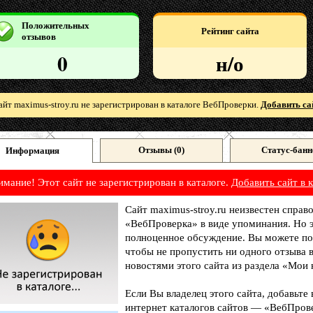
Положительных
Рейтинг сайта
отзывов
0
н/о
айт maximus-stroy.ru не зарегистрирован в каталоге ВебПроверки.
Добавить са
Отзывы (
0
)
Статус-банн
Информация
имание! Этот сайт не зарегистрирован в каталоге.
Добавить сайт в к
Сайт maximus-stroy.ru неизвестен справ
«ВебПроверка» в виде упоминания. Но э
полноценное обсуждение. Вы можете под
чтобы не пропустить ни одного отзыва 
новостями этого сайта из раздела «Мои 
Если Вы владелец этого сайта, добавьте
интернет каталогов сайтов — «ВебПрове