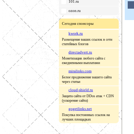
101.ru
ozon.ru
Сегодня спонсоры
kwork.ru
Размещение ваших ссылок в сети
статейных блогов
directadvert.ru
Монетизация любого сайта с
ежедневными выплатами
miralinks.com
Белое продвижение вашего сайта
через статьи
cloud-shield.ru
Защита сайта от DDos атак + CDN
(ускорение сайта)
gogetlinks.net
Покупка постоянных ссылок на
лучших площадках