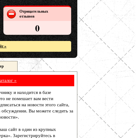
Отрицательных
отзывов
0
йт »
ер
аталог »
очнику и находится в базе
то не помешает вам вести
писаться на новости этого сайта,
в обсуждении. Вы можете следить за
новости».
 ваш сайт в один из крупных
рка». Зарегистрируйтесь в