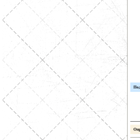
Под
Опр