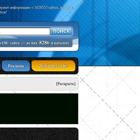
держит информацию о 1028553 сайтах, которая
йтов!
8286
+158)
сайта
—
из них
в каталоге
Реклама
Добавить сайт
[Раскрыть]