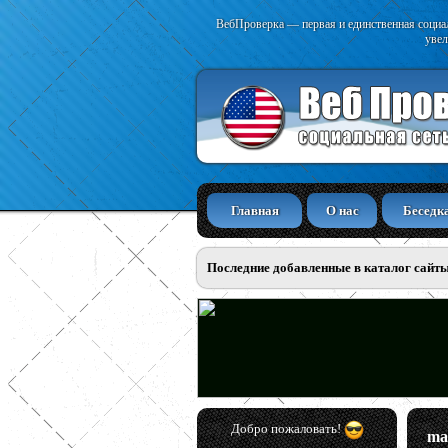
ВебПроверка — первая и единственная социал
увел
Главная
О нас
Беседк
Последние добавленные в каталог сайт
Добро пожаловать!
ma