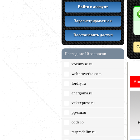
Войти в аккаунт
Зарегистрироваться
Восстановить доступ
С
Последние 10 запросов
vozimvse.su
webproverka.com
Вн
fordiy.ru
energoma.ru
vekexpress.ru
pp-sm.ru
cods.io
raspredelim.ru