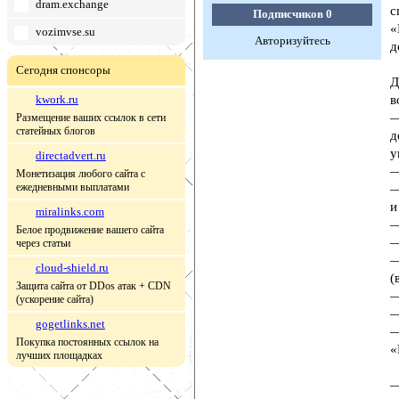
dram.exchange
с
Подписчиков
0
«
vozimvse.su
Авторизуйтесь
д
Сегодня спонсоры
Д
kwork.ru
в
—
Размещение ваших ссылок в сети
статейных блогов
д
у
directadvert.ru
—
Монетизация любого сайта с
ежедневными выплатами
—
и
miralinks.com
—
Белое продвижение вашего сайта
—
через статьи
—
cloud-shield.ru
(
Защита сайта от DDos атак + CDN
—
(ускорение сайта)
—
gogetlinks.net
—
Покупка постоянных ссылок на
«
лучших площадках
—