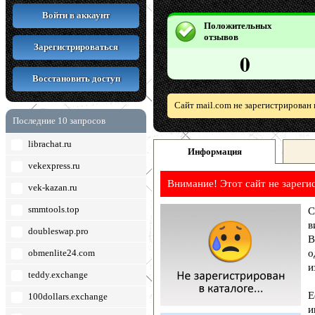
Войти в аккаунт
Положительных
отзывов
Зарегистрироваться
0
Восстановить доступ
Сайт mail.com не зарегистрирован
Последние 10 запросов
librachat.ru
Информация
vekexpress.ru
Внимание! Этот сайт не зареги
vek-kazan.ru
smmtools.top
С
в
doubleswap.pro
В
obmenlite24.com
о
и
teddy.exchange
Е
100dollars.exchange
и