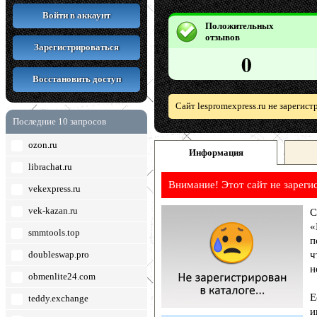
Войти в аккаунт
Положительных
отзывов
Зарегистрироваться
0
Восстановить доступ
Сайт lespromexpress.ru не зарегис
Последние 10 запросов
ozon.ru
Информация
librachat.ru
Внимание! Этот сайт не зареги
vekexpress.ru
vek-kazan.ru
С
«
smmtools.top
п
doubleswap.pro
ч
н
obmenlite24.com
Е
teddy.exchange
и