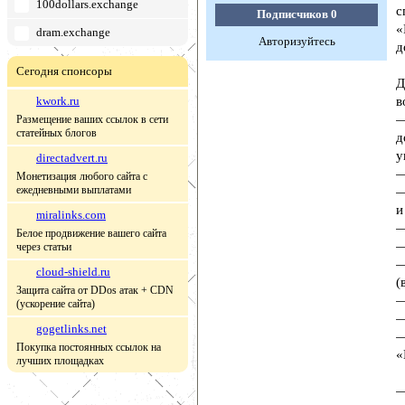
100dollars.exchange
с
Подписчиков
0
«
dram.exchange
Авторизуйтесь
д
Сегодня спонсоры
Д
kwork.ru
в
—
Размещение ваших ссылок в сети
статейных блогов
д
у
directadvert.ru
—
Монетизация любого сайта с
ежедневными выплатами
—
и
miralinks.com
—
Белое продвижение вашего сайта
—
через статьи
—
cloud-shield.ru
(
Защита сайта от DDos атак + CDN
—
(ускорение сайта)
—
gogetlinks.net
—
Покупка постоянных ссылок на
«
лучших площадках
—