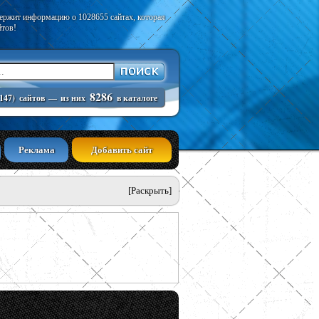
держит информацию о 1028655 сайтах, которая
йтов!
8286
147)
сайтов
—
из них
в каталоге
Реклама
Добавить сайт
[Раскрыть]