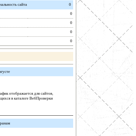
альность сайта
0
0
0
0
0
вгусте
афик отображается для сайтов,
щихся в каталоге ВебПроверки
транам