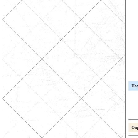
Под
Опр