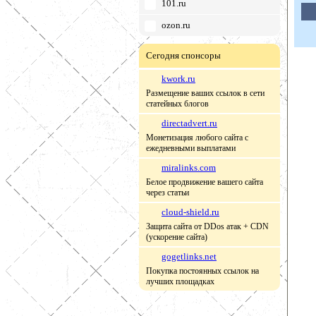
101.ru
ozon.ru
Сегодня спонсоры
kwork.ru
Размещение ваших ссылок в сети
статейных блогов
directadvert.ru
Монетизация любого сайта с
ежедневными выплатами
miralinks.com
Белое продвижение вашего сайта
через статьи
cloud-shield.ru
Защита сайта от DDos атак + CDN
(ускорение сайта)
gogetlinks.net
Покупка постоянных ссылок на
лучших площадках