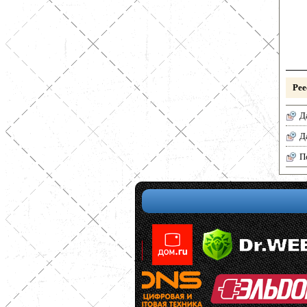
Рее
Д
Д
П