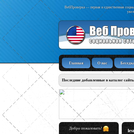
ВебПроверка — первая и единственная социал
увел
Главная
О нас
Беседк
Последние добавленные в каталог сайт
Добро пожаловать!
le