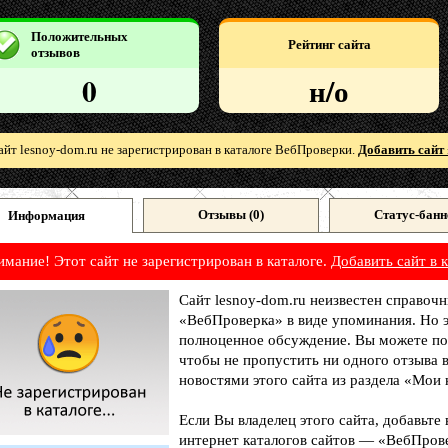
Положительных
Рейтинг сайта
отзывов
0
н/о
айт lesnoy-dom.ru не зарегистрирован в каталоге ВебПроверки.
Добавить сайт 
Отзывы (
0
)
Статус-банн
Информация
имание! Этот сайт не зарегистрирован в каталоге.
Добавить сайт в к
Сайт lesnoy-dom.ru неизвестен справочн
«ВебПроверка» в виде упоминания. Но э
полноценное обсуждение. Вы можете под
чтобы не пропустить ни одного отзыва 
новостями этого сайта из раздела «Мои 
Если Вы владелец этого сайта, добавьте
интернет каталогов сайтов — «ВебПрове