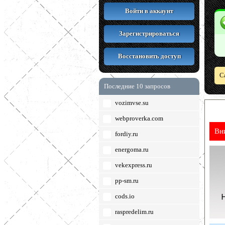
Войти в аккаунт
Зарегистрироваться
Восстановить доступ
С
Последние 10 запросов
vozimvse.su
webproverka.com
Вн
fordiy.ru
energoma.ru
vekexpress.ru
pp-sm.ru
cods.io
raspredelim.ru