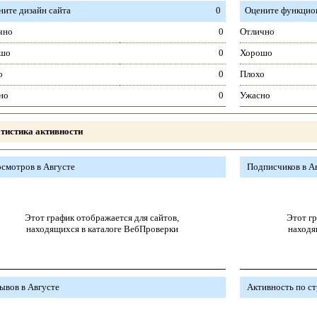
ните дизайн сайта
0
Оцените функцион
чно
0
Отлично
шо
0
Хорошо
о
0
Плохо
но
0
Ужасно
тистика активности
смотров в Августе
Подписчиков в А
Этот график отображается для сайтов,
Этот гр
находящихся в каталоге ВебПроверки
находя
ывов в Августе
Активность по с