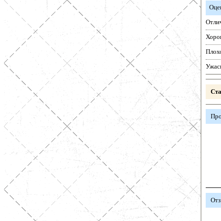
Оце
Отли
Хоро
Плох
Ужас
Ста
Про
Отз