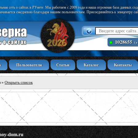
ьная сеть о сайтах в РУнете. Мы работаем с 2009 года и наша огромная база данных со
ичивается ежедневно благодаря нашим пользователям. Присоединяйтесь к эпицентру са
1028655
(+
а
Пользователи
Статьи
Каталог
Контакты
ы
»
Открыть список
snoy-dom.ru