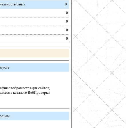
альность сайта
0
0
0
0
0
вгусте
афик отображается для сайтов,
щихся в каталоге ВебПроверки
транам