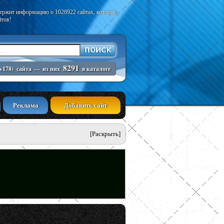
держит информацию о 1028922 сайтах, которая
йтов!
8291
+178)
сайта
—
из них
в каталоге
Реклама
Добавить сайт
[Раскрыть]