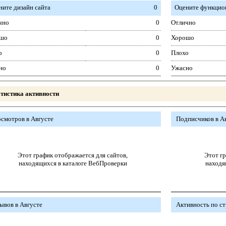
ните дизайн сайта
0
Оцените функцион
чно
0
Отлично
шо
0
Хорошо
о
0
Плохо
но
0
Ужасно
тистика активности
смотров в Августе
Подписчиков в А
Этот график отображается для сайтов,
Этот гр
находящихся в каталоге ВебПроверки
находя
ывов в Августе
Активность по с