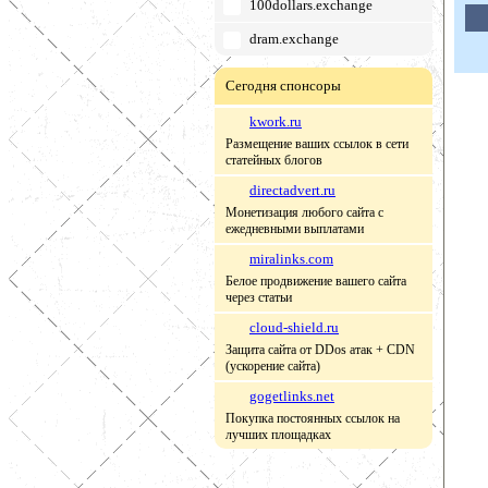
100dollars.exchange
dram.exchange
Сегодня спонсоры
kwork.ru
Размещение ваших ссылок в сети
статейных блогов
directadvert.ru
Монетизация любого сайта с
ежедневными выплатами
miralinks.com
Белое продвижение вашего сайта
через статьи
cloud-shield.ru
Защита сайта от DDos атак + CDN
(ускорение сайта)
gogetlinks.net
Покупка постоянных ссылок на
лучших площадках