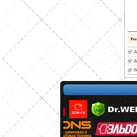
Рее
Д
Д
П