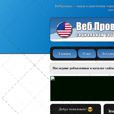
ВебПроверка — первая и единственная социал
увел
Главная
О нас
Беседк
Последние добавленные в каталог сайт
Добро пожаловать!
les