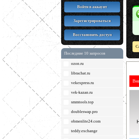
Войти в аккаунт
Зарегистрироваться
Восстановить доступ
С
Последние 10 запросов
ozon.ru
librachat.ru
Вн
vekexpress.ru
vek-kazan.ru
smmtools.top
doubleswap.pro
obmenlite24.com
teddy.exchange