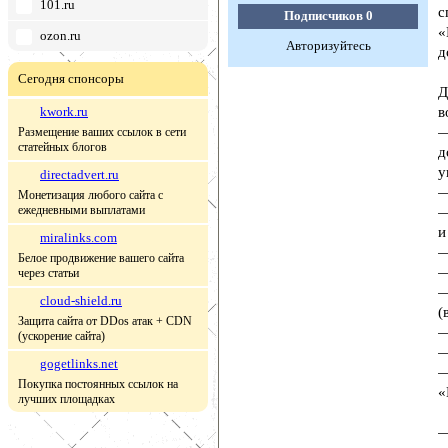
101.ru
с
Подписчиков
0
«
ozon.ru
Авторизуйтесь
д
Сегодня спонсоры
Д
kwork.ru
в
—
Размещение ваших ссылок в сети
статейных блогов
д
у
directadvert.ru
—
Монетизация любого сайта с
ежедневными выплатами
—
и
miralinks.com
—
Белое продвижение вашего сайта
—
через статьи
—
cloud-shield.ru
(
Защита сайта от DDos атак + CDN
—
(ускорение сайта)
—
gogetlinks.net
—
Покупка постоянных ссылок на
«
лучших площадках
—