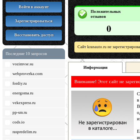
Войти в аккаунт
Положительных
отзывов
Зарегистрироваться
0
Восстановить доступ
Сайт kranauto.ru не зарегистриров
Последние 10 запросов
vozimvse.su
Информация
webproverka.com
Внимание! Этот сайт не зареги
fordiy.ru
energoma.ru
С
в
vekexpress.ru
В
pp-sm.ru
о
и
cods.io
Е
raspredelim.ru
и