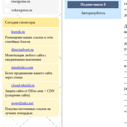
energoma.ru
с
Подписчиков
0
«
vekexpress.ru
Авторизуйтесь
д
Сегодня спонсоры
Д
kwork.ru
в
—
Размещение ваших ссылок в сети
статейных блогов
д
у
directadvert.ru
—
Монетизация любого сайта с
ежедневными выплатами
—
и
miralinks.com
—
Белое продвижение вашего сайта
—
через статьи
—
cloud-shield.ru
(
Защита сайта от DDos атак + CDN
—
(ускорение сайта)
—
gogetlinks.net
—
Покупка постоянных ссылок на
«
лучших площадках
—