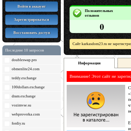
Войти в аккаунт
Положительных
отзывов
Зарегистрироваться
0
Восстановить доступ
Сайт karkasdom23.ru не зарегистр
Последние 10 запросов
doubleswap.pro
Информация
obmenlite24.com
Внимание! Этот сайт не зареги
teddy.exchange
100dollars.exchange
С
«
dram.exchange
п
vozimvse.su
ч
н
webproverka.com
Е
fordiy.ru
и