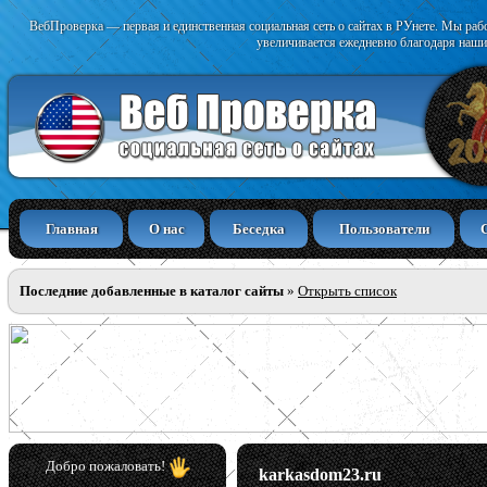
ВебПроверка — первая и единственная социальная сеть о сайтах в РУнете. Мы раб
увеличивается ежедневно благодаря наши
Главная
О нас
Беседка
Пользователи
Последние добавленные в каталог сайты
»
Открыть список
Добро пожаловать!
karkasdom23.ru