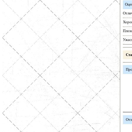
Оце
Отли
Хоро
Плох
Ужас
Ста
Про
Отз