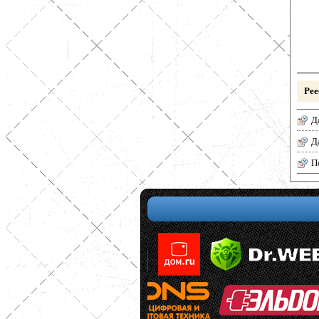
Рее
Д
Д
П