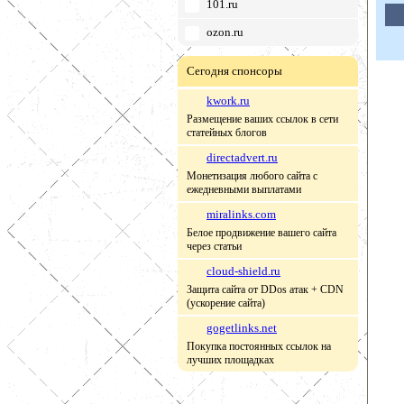
101.ru
ozon.ru
Сегодня спонсоры
kwork.ru
Размещение ваших ссылок в сети
статейных блогов
directadvert.ru
Монетизация любого сайта с
ежедневными выплатами
miralinks.com
Белое продвижение вашего сайта
через статьи
cloud-shield.ru
Защита сайта от DDos атак + CDN
(ускорение сайта)
gogetlinks.net
Покупка постоянных ссылок на
лучших площадках