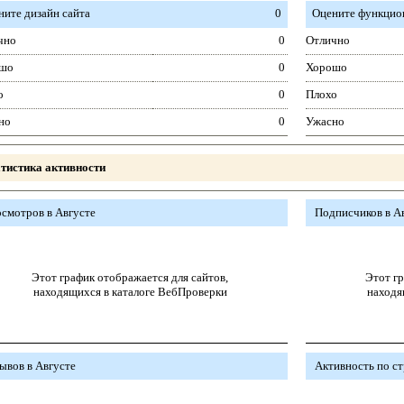
ните дизайн сайта
0
Оцените функцион
чно
0
Отлично
шо
0
Хорошо
о
0
Плохо
но
0
Ужасно
тистика активности
смотров в Августе
Подписчиков в А
Этот график отображается для сайтов,
Этот гр
находящихся в каталоге ВебПроверки
находя
ывов в Августе
Активность по с