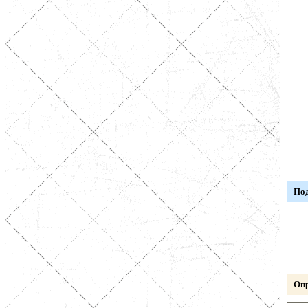
Под
Опр