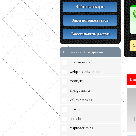
Войти в аккаунт
Зарегистрироваться
Восстановить доступ
С
Последние 10 запросов
vozimvse.su
webproverka.com
Вн
fordiy.ru
energoma.ru
vekexpress.ru
pp-sm.ru
cods.io
raspredelim.ru