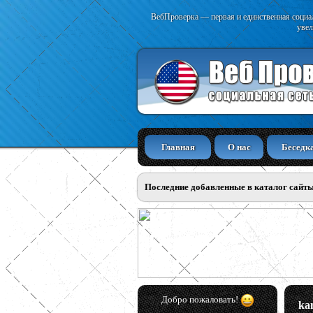
ВебПроверка — первая и единственная социал
увел
Главная
О нас
Беседк
Последние добавленные в каталог сайт
Добро пожаловать!
ka