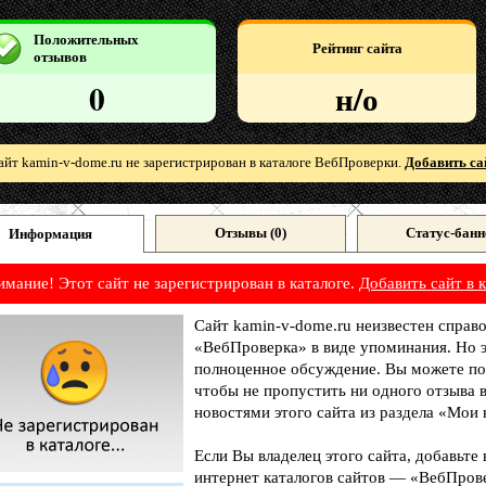
Положительных
Рейтинг сайта
отзывов
0
н/о
айт kamin-v-dome.ru не зарегистрирован в каталоге ВебПроверки.
Добавить са
Отзывы (
0
)
Статус-банн
Информация
имание! Этот сайт не зарегистрирован в каталоге.
Добавить сайт в к
Сайт kamin-v-dome.ru неизвестен справо
«ВебПроверка» в виде упоминания. Но э
полноценное обсуждение. Вы можете под
чтобы не пропустить ни одного отзыва 
новостями этого сайта из раздела «Мои 
Если Вы владелец этого сайта, добавьте
интернет каталогов сайтов — «ВебПрове