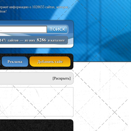
держит информацию о 1028655 сайтах, которая
йтов!
8286
147)
сайтов
—
из них
в каталоге
Реклама
Добавить сайт
[Раскрыть]