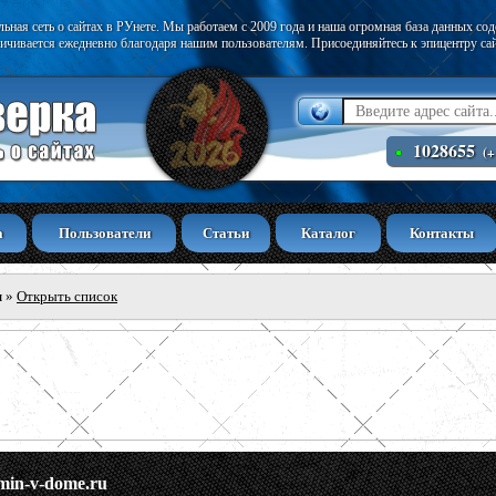
ьная сеть о сайтах в РУнете. Мы работаем с 2009 года и наша огромная база данных со
ичивается ежедневно благодаря нашим пользователям. Присоединяйтесь к эпицентру са
1028655
(+
а
Пользователи
Статьи
Каталог
Контакты
ы
»
Открыть список
min-v-dome.ru