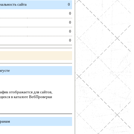
альность сайта
0
0
0
0
0
вгусте
афик отображается для сайтов,
щихся в каталоге ВебПроверки
транам