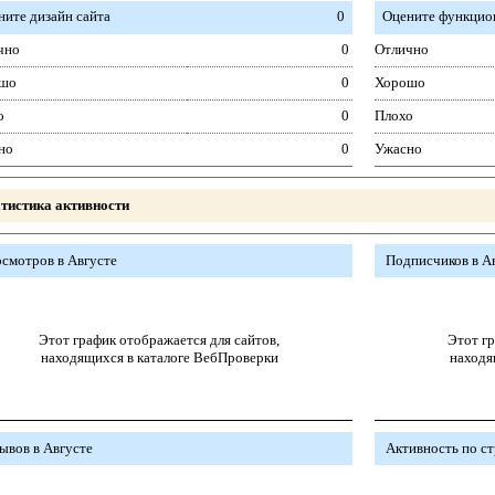
ните дизайн сайта
0
Оцените функцион
чно
0
Отлично
шо
0
Хорошо
о
0
Плохо
но
0
Ужасно
тистика активности
смотров в Августе
Подписчиков в А
Этот график отображается для сайтов,
Этот гр
находящихся в каталоге ВебПроверки
находя
ывов в Августе
Активность по с