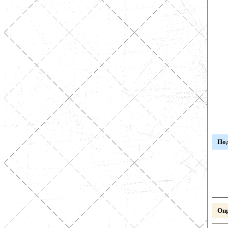
Под
Опр