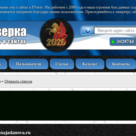
ьная сеть о сайтах в РУнете. Мы работаем с 2009 года и наша огромная база данных со
ичивается ежедневно благодаря нашим пользователям. Присоединяйтесь к эпицентру са
1028744
а
Пользователи
Статьи
Каталог
Контакты
ы
»
Открыть список
nnajadanova.ru