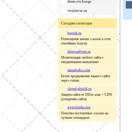
dram.exchange
vozimvse.su
Сегодня спонсоры
kwork.ru
Размещение ваших ссылок в сети
статейных блогов
directadvert.ru
Монетизация любого сайта с
ежедневными выплатами
miralinks.com
Белое продвижение вашего сайта
через статьи
cloud-shield.ru
Защита сайта от DDos атак + CDN
(ускорение сайта)
gogetlinks.net
Покупка постоянных ссылок на
лучших площадках