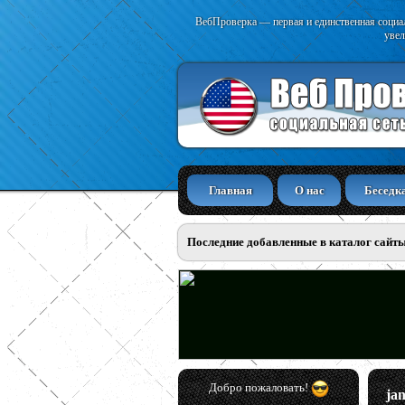
ВебПроверка — первая и единственная социал
увел
Главная
О нас
Беседк
Последние добавленные в каталог сайт
Добро пожаловать!
ja