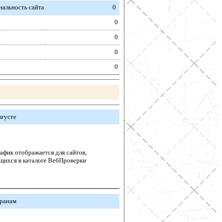
альность сайта
0
0
0
0
0
вгусте
афик отображается для сайтов,
щихся в каталоге ВебПроверки
транам