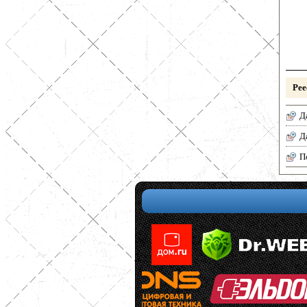
Рее
Д
Д
П