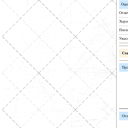
Оце
Отли
Хоро
Плох
Ужас
Ста
Про
Отз