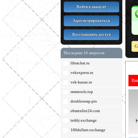
Войти в аккаунт
Зарегистрироваться
Восстановить доступ
С
Последние 10 запросов
librachat.ru
vekexpress.ru
Вн
vek-kazan.ru
smmtools.top
doubleswap.pro
obmenlite24.com
teddy.exchange
100dollars.exchange