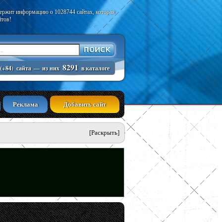
держит информацию о 1028744 сайтах, которая
йтов!
8291
(+84)
сайта
—
из них
в каталоге
Реклама
Добавить сайт
[Раскрыть]