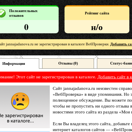
Положительных
Рейтинг сайта
отзывов
0
н/о
айт jannajadanova.ru не зарегистрирован в каталоге ВебПроверки.
Добавить са
Отзывы (
0
)
Статус-банн
Информация
имание! Этот сайт не зарегистрирован в каталоге.
Добавить сайт в к
Сайт jannajadanova.ru неизвестен справо
«ВебПроверка» в виде упоминания. Но э
полноценное обсуждение. Вы можете под
чтобы не пропустить ни одного отзыва 
новостями этого сайта из раздела «Мои 
Если Вы владелец этого сайта, добавьте
интернет каталогов сайтов — «ВебПрове