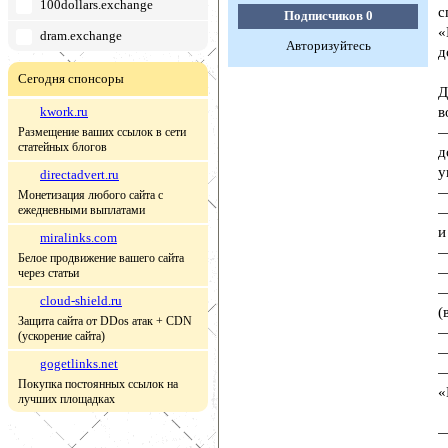
100dollars.exchange
с
Подписчиков
0
«
dram.exchange
Авторизуйтесь
д
Сегодня спонсоры
Д
kwork.ru
в
—
Размещение ваших ссылок в сети
статейных блогов
д
у
directadvert.ru
—
Монетизация любого сайта с
ежедневными выплатами
—
и
miralinks.com
—
Белое продвижение вашего сайта
—
через статьи
—
cloud-shield.ru
(
Защита сайта от DDos атак + CDN
—
(ускорение сайта)
—
gogetlinks.net
—
Покупка постоянных ссылок на
«
лучших площадках
—