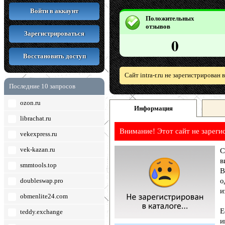
Войти в аккаунт
Положительных
отзывов
Зарегистрироваться
0
Восстановить доступ
Сайт intra-r.ru не зарегистрирован
Последние 10 запросов
ozon.ru
Информация
librachat.ru
Внимание! Этот сайт не зареги
vekexpress.ru
vek-kazan.ru
С
в
smmtools.top
В
doubleswap.pro
о
и
obmenlite24.com
Е
teddy.exchange
и