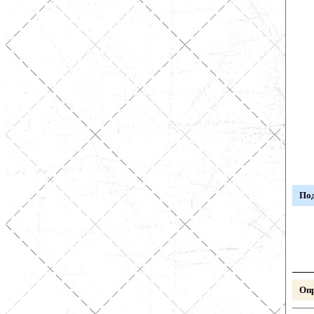
Под
Опр