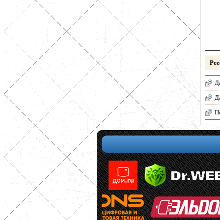
Рее
Д
Д
П