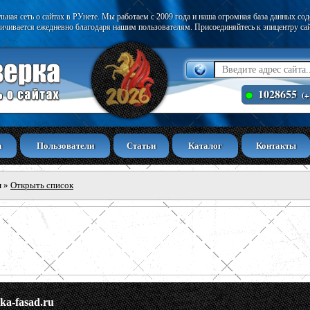
ьная сеть о сайтах в РУнете. Мы работаем с 2009 года и наша огромная база данных со
ичивается ежедневно благодаря нашим пользователям. Присоединяйтесь к эпицентру са
1028655
(+
а
Пользователи
Статьи
Каталог
Контакты
ы
»
Открыть список
aka-fasad.ru