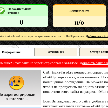
Положительных
Рейтинг сайта
отзывов
0
н/о
айт inaka-fasad.ru не зарегистрирован в каталоге ВебПроверки.
Добавить сайт 
Отзывы (
0
)
Статус-банн
Информация
имание! Этот сайт не зарегистрирован в каталоге.
Добавить сайт в к
Сайт inaka-fasad.ru неизвестен справочн
«ВебПроверка» в виде упоминания. Но э
полноценное обсуждение. Вы можете под
чтобы не пропустить ни одного отзыва 
новостями этого сайта из раздела «Мои 
Если Вы владелец этого сайта, добавьте
интернет каталогов сайтов — «ВебПрове