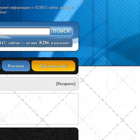
держит информацию о 1028655 сайтах, которая
йтов!
8286
147)
сайтов
—
из них
в каталоге
Реклама
Добавить сайт
[Раскрыть]