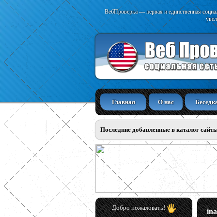
ВебПроверка — первая и единственная социал
увел
Главная
О нас
Беседк
Последние добавленные в каталог сайт
Добро пожаловать!
in