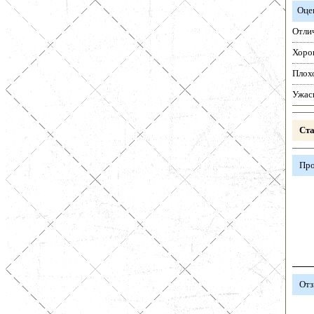
Оце
Отли
Хоро
Плох
Ужас
Ста
Про
Отз