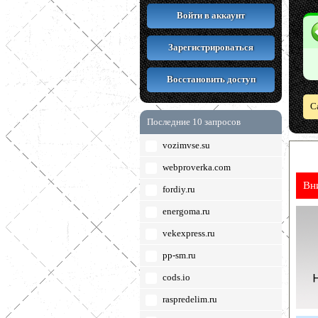
Войти в аккаунт
Зарегистрироваться
Восстановить доступ
С
Последние 10 запросов
vozimvse.su
webproverka.com
Вн
fordiy.ru
energoma.ru
vekexpress.ru
pp-sm.ru
cods.io
raspredelim.ru