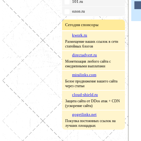
101.ru
ozon.ru
Сегодня спонсоры
kwork.ru
Размещение ваших ссылок в сети
статейных блогов
directadvert.ru
Монетизация любого сайта с
ежедневными выплатами
miralinks.com
Белое продвижение вашего сайта
через статьи
cloud-shield.ru
Защита сайта от DDos атак + CDN
(ускорение сайта)
gogetlinks.net
Покупка постоянных ссылок на
лучших площадках