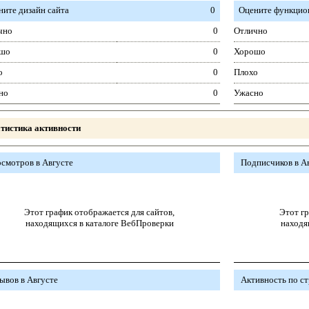
ните дизайн сайта
0
Оцените функцион
чно
0
Отлично
шо
0
Хорошо
о
0
Плохо
но
0
Ужасно
тистика активности
смотров в Августе
Подписчиков в А
Этот график отображается для сайтов,
Этот гр
находящихся в каталоге ВебПроверки
находя
ывов в Августе
Активность по с