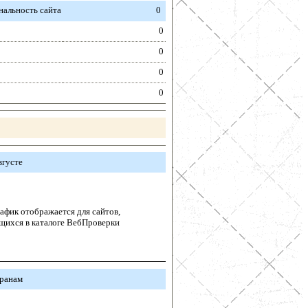
альность сайта
0
0
0
0
0
вгусте
афик отображается для сайтов,
щихся в каталоге ВебПроверки
транам