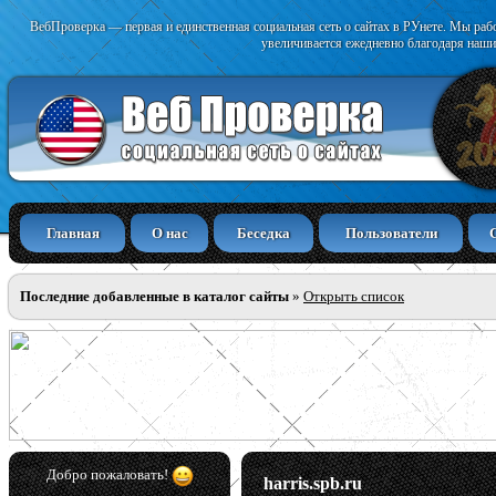
ВебПроверка — первая и единственная социальная сеть о сайтах в РУнете. Мы раб
увеличивается ежедневно благодаря наши
Главная
О нас
Беседка
Пользователи
Последние добавленные в каталог сайты
»
Открыть список
Добро пожаловать!
harris.spb.ru