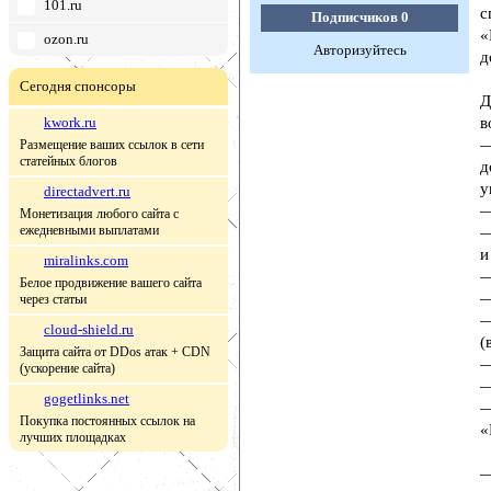
101.ru
с
Подписчиков
0
«
ozon.ru
Авторизуйтесь
д
Сегодня спонсоры
Д
kwork.ru
в
—
Размещение ваших ссылок в сети
статейных блогов
д
у
directadvert.ru
—
Монетизация любого сайта с
ежедневными выплатами
—
и
miralinks.com
—
Белое продвижение вашего сайта
—
через статьи
—
cloud-shield.ru
(
Защита сайта от DDos атак + CDN
—
(ускорение сайта)
—
gogetlinks.net
—
Покупка постоянных ссылок на
«
лучших площадках
—