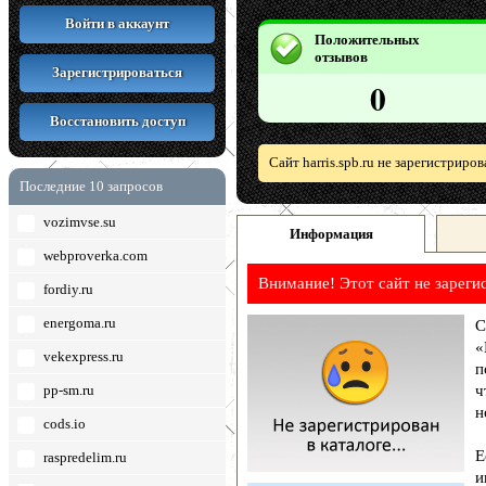
Войти в аккаунт
Положительных
отзывов
Зарегистрироваться
0
Восстановить доступ
Сайт harris.spb.ru не зарегистриро
Последние 10 запросов
vozimvse.su
Информация
webproverka.com
Внимание! Этот сайт не зареги
fordiy.ru
energoma.ru
С
«
vekexpress.ru
п
pp-sm.ru
ч
н
cods.io
Е
raspredelim.ru
и