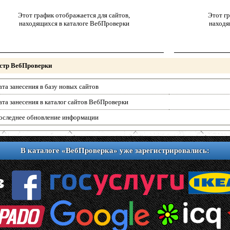
Этот график отображается для сайтов,
Этот гр
находящихся в каталоге ВебПроверки
находя
стр ВебПроверки
ата занесения в базу новых сайтов
ата занесения в каталог сайтов ВебПроверки
оследнее обновление информации
В каталоге «ВебПроверка» уже зарегистрировались: