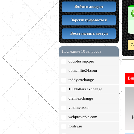
Войти в аккаунт
Зарегистрироваться
Восстановить доступ
С
Последние 10 запросов
doubleswap.pro
obmenlite24.com
Вн
teddy.exchange
100dollars.exchange
dram.exchange
vozimvse.su
webproverka.com
fordiy.ru