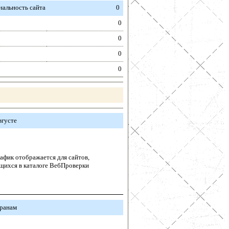
альность сайта
0
0
0
0
0
вгусте
афик отображается для сайтов,
щихся в каталоге ВебПроверки
транам