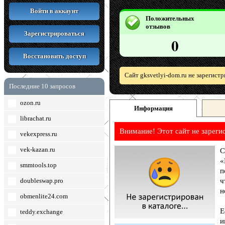
Войти в аккаунт
Положительных
отзывов
Зарегистрироваться
0
Восстановить доступ
Сайт gksvetlyi-dom.ru не зарегист
Последние 10 запросов
ozon.ru
Информация
librachat.ru
Внимание! Этот сайт не зареги
vekexpress.ru
vek-kazan.ru
С
«
smmtools.top
п
doubleswap.pro
ч
н
obmenlite24.com
Е
teddy.exchange
и