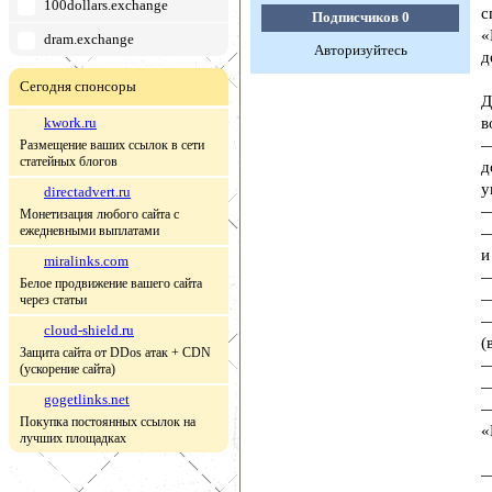
100dollars.exchange
с
Подписчиков
0
«
dram.exchange
Авторизуйтесь
д
Сегодня спонсоры
Д
kwork.ru
в
—
Размещение ваших ссылок в сети
статейных блогов
д
у
directadvert.ru
—
Монетизация любого сайта с
ежедневными выплатами
—
и
miralinks.com
—
Белое продвижение вашего сайта
—
через статьи
—
cloud-shield.ru
(
Защита сайта от DDos атак + CDN
—
(ускорение сайта)
—
gogetlinks.net
—
Покупка постоянных ссылок на
«
лучших площадках
—