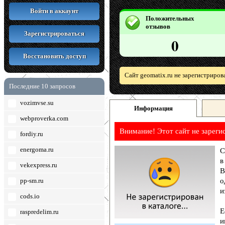
Войти в аккаунт
Положительных
отзывов
Зарегистрироваться
0
Восстановить доступ
Сайт geomatix.ru не зарегистриров
Последние 10 запросов
vozimvse.su
Информация
webproverka.com
Внимание! Этот сайт не зареги
fordiy.ru
energoma.ru
С
в
vekexpress.ru
В
pp-sm.ru
о
и
cods.io
Е
raspredelim.ru
и