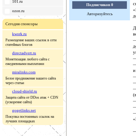
101.ru
с
Подписчиков
0
«
ozon.ru
Авторизуйтесь
д
Сегодня спонсоры
Д
kwork.ru
в
—
Размещение ваших ссылок в сети
статейных блогов
д
у
directadvert.ru
—
Монетизация любого сайта с
ежедневными выплатами
—
и
miralinks.com
—
Белое продвижение вашего сайта
—
через статьи
—
cloud-shield.ru
(
Защита сайта от DDos атак + CDN
—
(ускорение сайта)
—
gogetlinks.net
—
Покупка постоянных ссылок на
«
лучших площадках
—