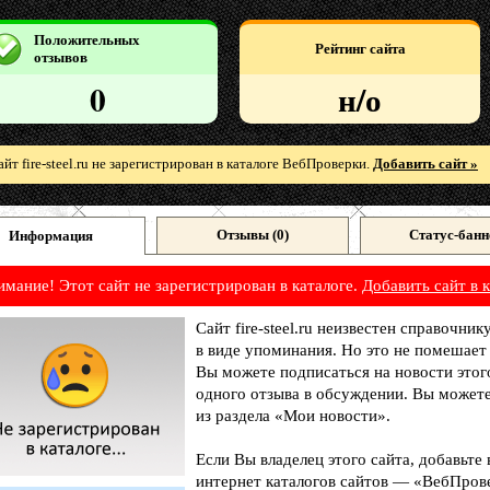
Положительных
Рейтинг сайта
отзывов
0
н/о
айт fire-steel.ru не зарегистрирован в каталоге ВебПроверки.
Добавить сайт »
Отзывы (
0
)
Статус-банн
Информация
имание! Этот сайт не зарегистрирован в каталоге.
Добавить сайт в к
Сайт fire-steel.ru неизвестен справочни
в виде упоминания. Но это не помешает
Вы можете подписаться на новости этог
одного отзыва в обсуждении. Вы можете
из раздела «Мои новости».
Если Вы владелец этого сайта, добавьте
интернет каталогов сайтов — «ВебПрове