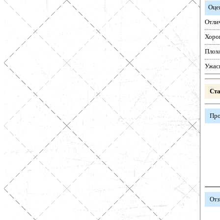
Оце
Отли
Хоро
Плох
Ужас
Ста
Про
Отз