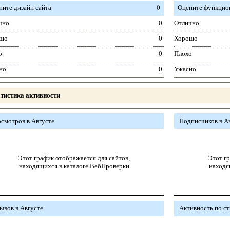
ните дизайн сайта
0
Оцените функцион
чно
0
Отлично
шо
0
Хорошо
о
0
Плохо
но
0
Ужасно
тистика активности
смотров в Августе
Подписчиков в А
Этот график отображается для сайтов,
Этот гр
находящихся в каталоге ВебПроверки
находя
ывов в Августе
Активность по с