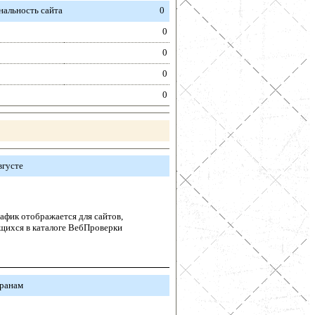
альность сайта
0
0
0
0
0
вгусте
афик отображается для сайтов,
щихся в каталоге ВебПроверки
транам