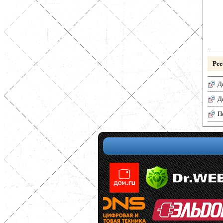
Рее
Д
Д
П