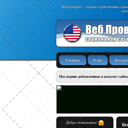
ВебПроверка — первая и единственная социал
увел
Главная
О нас
Беседк
Последние добавленные в каталог сайт
Добро пожаловать!
fir