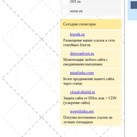
101.ru
ozon.ru
Сегодня спонсоры
kwork.ru
Размещение ваших ссылок в сети
статейных блогов
directadvert.ru
Монетизация любого сайта с
ежедневными выплатами
miralinks.com
Белое продвижение вашего сайта
через статьи
cloud-shield.ru
Защита сайта от DDos атак + CDN
(ускорение сайта)
gogetlinks.net
Покупка постоянных ссылок на
лучших площадках