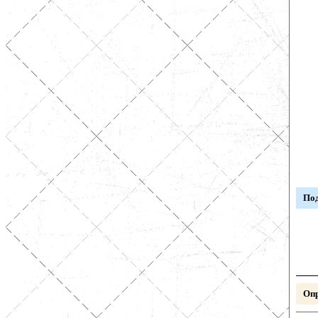
Под
Опр