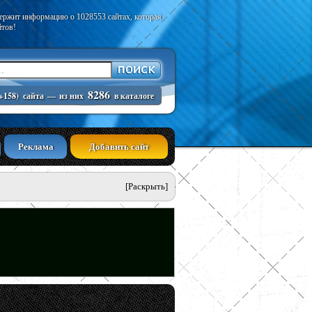
держит информацию о 1028553 сайтах, которая
йтов!
8286
+158)
сайта
—
из них
в каталоге
Реклама
Добавить сайт
[Раскрыть]