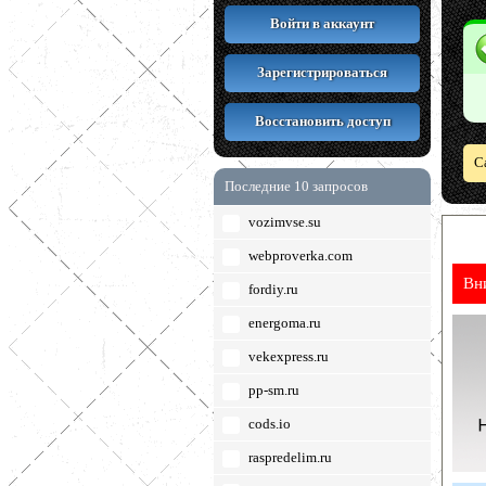
Войти в аккаунт
Зарегистрироваться
Восстановить доступ
С
Последние 10 запросов
vozimvse.su
webproverka.com
Вн
fordiy.ru
energoma.ru
vekexpress.ru
pp-sm.ru
cods.io
raspredelim.ru