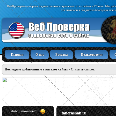
ВебПроверка — первая и единственная социальная сеть о сайтах в РУнете. Мы раб
увеличивается ежедневно благодаря наши
Главная
О нас
Беседка
Пользователи
Последние добавленные в каталог сайты
»
Открыть список
Добро пожаловать!
fanerasnab.ru