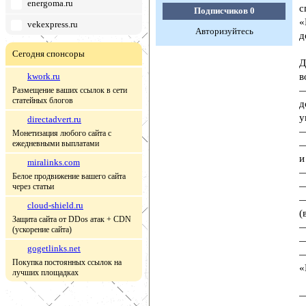
energoma.ru
с
Подписчиков
0
«
vekexpress.ru
Авторизуйтесь
д
Сегодня спонсоры
Д
kwork.ru
в
—
Размещение ваших ссылок в сети
статейных блогов
д
у
directadvert.ru
—
Монетизация любого сайта с
ежедневными выплатами
—
и
miralinks.com
—
Белое продвижение вашего сайта
—
через статьи
—
cloud-shield.ru
(
Защита сайта от DDos атак + CDN
—
(ускорение сайта)
—
gogetlinks.net
—
Покупка постоянных ссылок на
«
лучших площадках
—