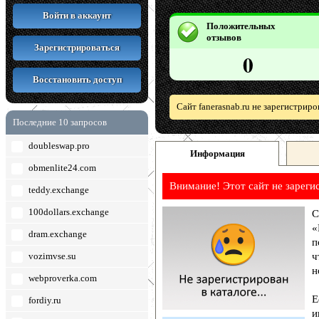
Войти в аккаунт
Положительных
отзывов
Зарегистрироваться
0
Восстановить доступ
Сайт fanerasnab.ru не зарегистрир
Последние 10 запросов
doubleswap.pro
Информация
obmenlite24.com
Внимание! Этот сайт не зареги
teddy.exchange
100dollars.exchange
С
«
dram.exchange
п
vozimvse.su
ч
н
webproverka.com
Е
fordiy.ru
и