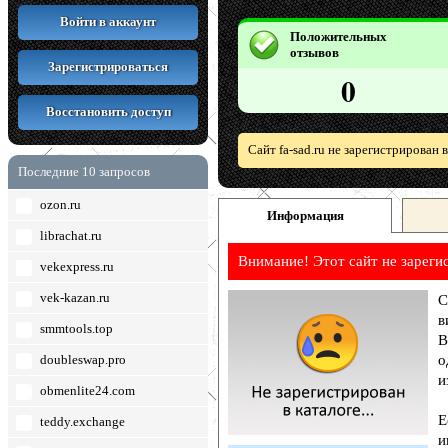
Войти в аккаунт
Положительных
отзывов
Зарегистрироваться
0
Восстановить доступ
Сайт fa-sad.ru не зарегистрирован
Последние 10 запросов
ozon.ru
Информация
librachat.ru
Внимание! Этот сайт не зареги
vekexpress.ru
vek-kazan.ru
С
в
smmtools.top
В
doubleswap.pro
о
и
obmenlite24.com
Е
teddy.exchange
и