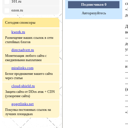
101.ru
с
Подписчиков
0
«
ozon.ru
Авторизуйтесь
д
Сегодня спонсоры
Д
kwork.ru
в
—
Размещение ваших ссылок в сети
статейных блогов
д
у
directadvert.ru
—
Монетизация любого сайта с
ежедневными выплатами
—
и
miralinks.com
—
Белое продвижение вашего сайта
—
через статьи
—
cloud-shield.ru
(
Защита сайта от DDos атак + CDN
—
(ускорение сайта)
—
gogetlinks.net
—
Покупка постоянных ссылок на
«
лучших площадках
—