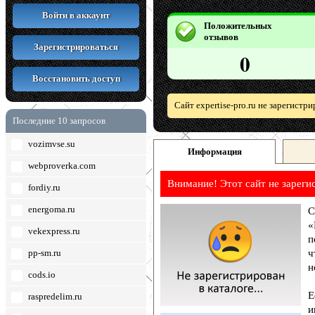
Войти в аккаунт
Положительных
отзывов
Зарегистрироваться
0
Восстановить доступ
Сайт expertise-pro.ru не зарегистр
Последние 10 запросов
vozimvse.su
Информация
webproverka.com
Внимание! Этот сайт не зареги
fordiy.ru
energoma.ru
С
«
vekexpress.ru
п
pp-sm.ru
ч
н
cods.io
Е
raspredelim.ru
и