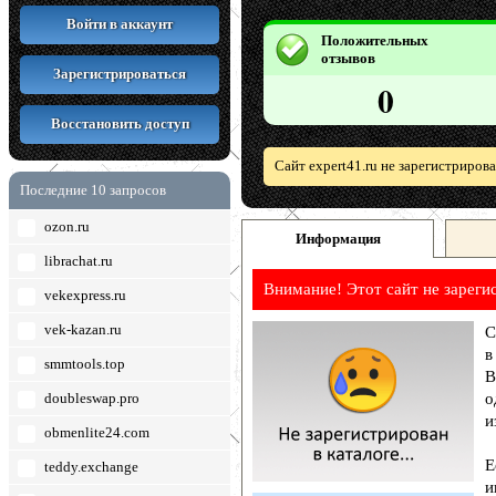
Войти в аккаунт
Положительных
отзывов
Зарегистрироваться
0
Восстановить доступ
Сайт expert41.ru не зарегистриров
Последние 10 запросов
ozon.ru
Информация
librachat.ru
Внимание! Этот сайт не зареги
vekexpress.ru
vek-kazan.ru
С
в
smmtools.top
В
doubleswap.pro
о
и
obmenlite24.com
Е
teddy.exchange
и