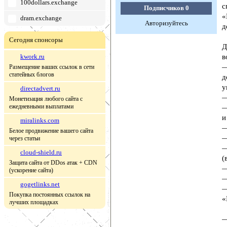
100dollars.exchange
с
Подписчиков
0
«
dram.exchange
Авторизуйтесь
д
Сегодня спонсоры
Д
kwork.ru
в
—
Размещение ваших ссылок в сети
статейных блогов
д
у
directadvert.ru
—
Монетизация любого сайта с
ежедневными выплатами
—
и
miralinks.com
—
Белое продвижение вашего сайта
—
через статьи
—
cloud-shield.ru
(
Защита сайта от DDos атак + CDN
—
(ускорение сайта)
—
gogetlinks.net
—
Покупка постоянных ссылок на
«
лучших площадках
—