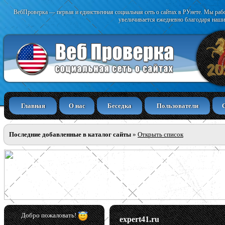
ВебПроверка — первая и единственная социальная сеть о сайтах в РУнете. Мы раб
увеличивается ежедневно благодаря наши
Главная
О нас
Беседка
Пользователи
Последние добавленные в каталог сайты
»
Открыть список
Добро пожаловать!
expert41.ru