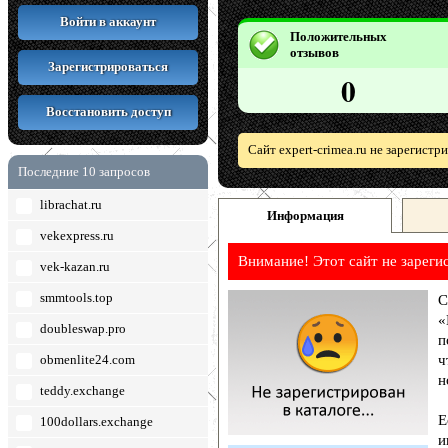
Войти в аккаунт
Положительных
отзывов
Зарегистрироваться
0
Восстановить доступ
Сайт expert-crimea.ru не зарегист
Последние 10 запросов
librachat.ru
Информация
vekexpress.ru
Внимание! Этот сайт не зареги
vek-kazan.ru
smmtools.top
С
«
doubleswap.pro
п
obmenlite24.com
ч
н
teddy.exchange
Е
100dollars.exchange
и