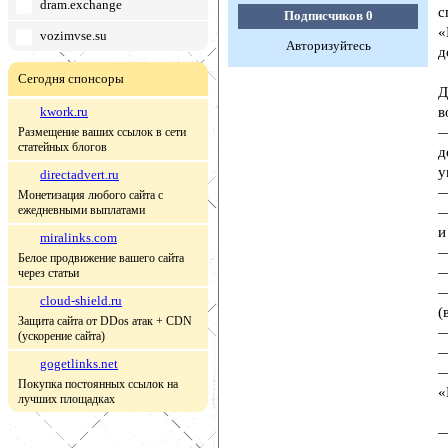
dram.exchange
с
Подписчиков
0
«
vozimvse.su
Авторизуйтесь
д
Сегодня спонсоры
Д
kwork.ru
в
—
Размещение ваших ссылок в сети
статейных блогов
д
у
directadvert.ru
—
Монетизация любого сайта с
ежедневными выплатами
—
и
miralinks.com
—
Белое продвижение вашего сайта
—
через статьи
—
cloud-shield.ru
(
Защита сайта от DDos атак + CDN
—
(ускорение сайта)
—
gogetlinks.net
—
Покупка постоянных ссылок на
«
лучших площадках
—