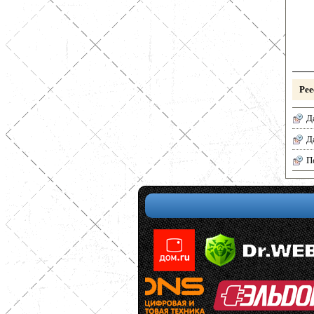
Рее
Д
Д
П