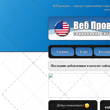
ВебПроверка — первая и единственная социал
увел
Главная
О нас
Беседк
Последние добавленные в каталог сайт
Добро пожаловать!
en