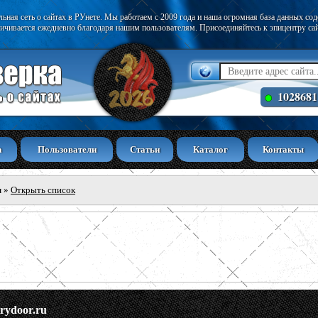
ьная сеть о сайтах в РУнете. Мы работаем с 2009 года и наша огромная база данных со
ичивается ежедневно благодаря нашим пользователям. Присоединяйтесь к эпицентру са
102868
а
Пользователи
Статьи
Каталог
Контакты
ы
»
Открыть список
trydoor.ru