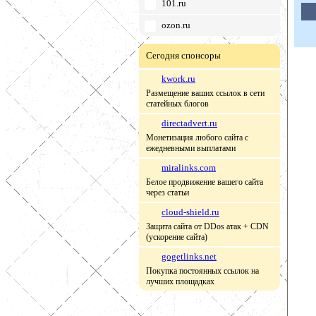
101.ru
ozon.ru
Сегодня спонсоры
kwork.ru
Размещение ваших ссылок в сети
статейных блогов
directadvert.ru
Монетизация любого сайта с
ежедневными выплатами
miralinks.com
Белое продвижение вашего сайта
через статьи
cloud-shield.ru
Защита сайта от DDos атак + CDN
(ускорение сайта)
gogetlinks.net
Покупка постоянных ссылок на
лучших площадках