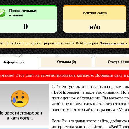
Положительных
Рейтинг сайта
отзывов
0
н/о
айт entrydoor.ru не зарегистрирован в каталоге ВебПроверки.
Добавить сайт »
Отзывы (
0
)
Статус-банн
Информация
имание! Этот сайт не зарегистрирован в каталоге.
Добавить сайт в к
Сайт entrydoor.ru неизвестен справочник
«ВебПроверка» в виде упоминания. Но э
полноценное обсуждение. Вы можете под
чтобы не пропустить ни одного отзыва 
новостями этого сайта из раздела «Мои 
Если Вы владелец этого сайта, добавьте
интернет каталогов сайтов — «ВебПрове