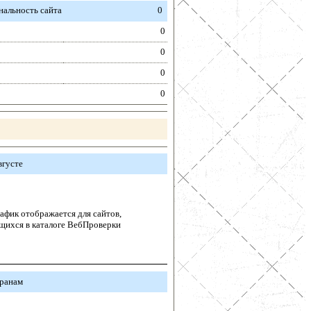
альность сайта
0
0
0
0
0
вгусте
афик отображается для сайтов,
щихся в каталоге ВебПроверки
транам