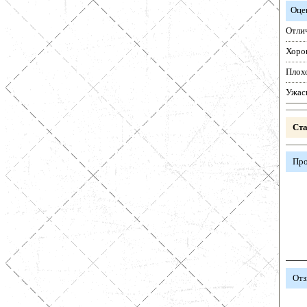
Оце
Отли
Хоро
Плох
Ужас
Ста
Про
Отз