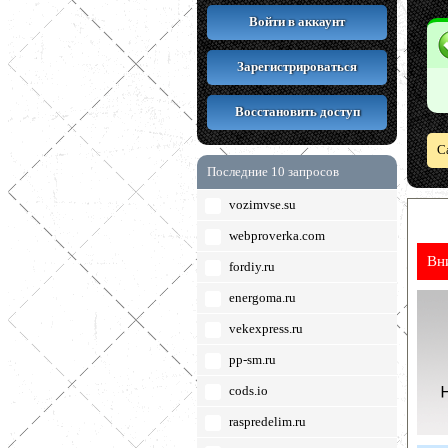
Войти в аккаунт
Зарегистрироваться
Восстановить доступ
С
Последние 10 запросов
vozimvse.su
webproverka.com
Вн
fordiy.ru
energoma.ru
vekexpress.ru
pp-sm.ru
cods.io
raspredelim.ru