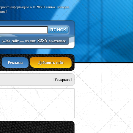
держит информацию о 1028681 сайтах, которая
йтов!
1
8286
(+26)
сайт
—
из них
в каталоге
Реклама
Добавить сайт
[Раскрыть]