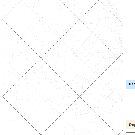
Под
Опр