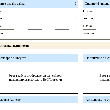
ните дизайн сайта
0
Оцените функцион
чно
0
Отлично
шо
0
Хорошо
о
0
Плохо
но
0
Ужасно
тистика активности
смотров в Августе
Подписчиков в А
Этот график отображается для сайтов,
Этот гр
находящихся в каталоге ВебПроверки
находя
ывов в Августе
Активность по с