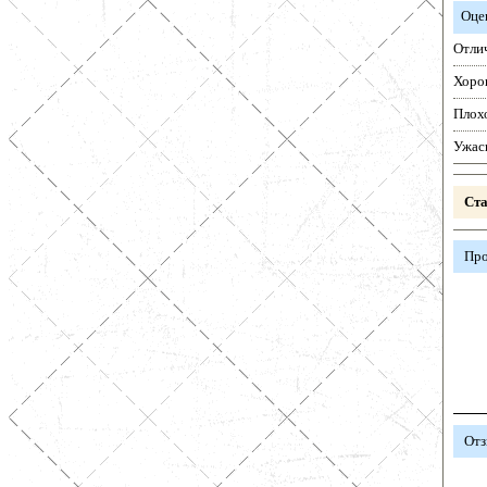
Оце
Отли
Хоро
Плох
Ужас
Ста
Про
Отз