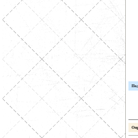
Под
Опр