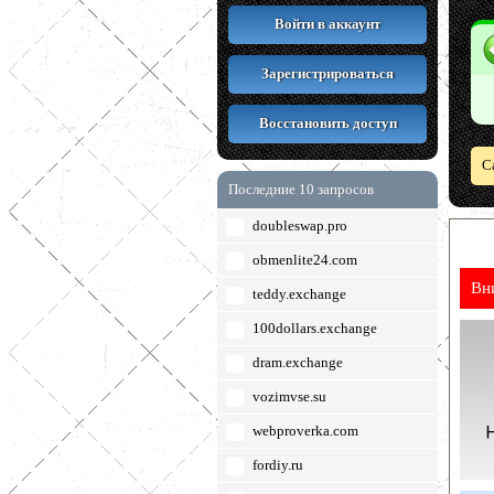
Войти в аккаунт
Зарегистрироваться
Восстановить доступ
С
Последние 10 запросов
doubleswap.pro
obmenlite24.com
Вн
teddy.exchange
100dollars.exchange
dram.exchange
vozimvse.su
webproverka.com
fordiy.ru