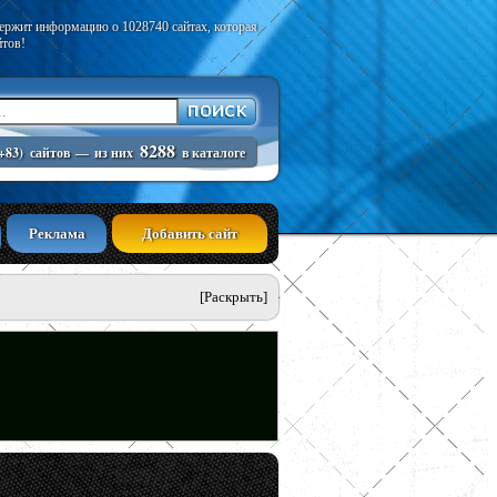
держит информацию о 1028740 сайтах, которая
йтов!
8288
+83)
сайтов
—
из них
в каталоге
Реклама
Добавить сайт
[Раскрыть]