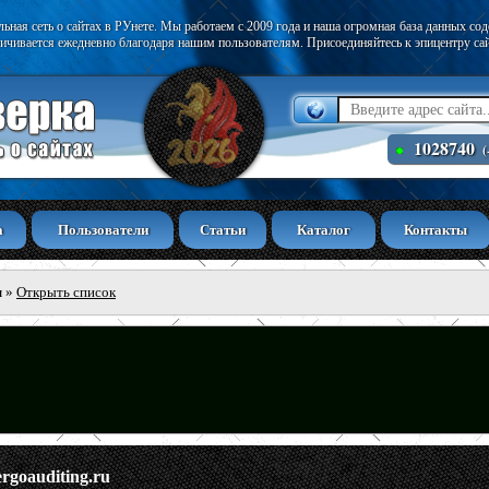
ьная сеть о сайтах в РУнете. Мы работаем с 2009 года и наша огромная база данных со
ичивается ежедневно благодаря нашим пользователям. Присоединяйтесь к эпицентру са
1028740
(
а
Пользователи
Статьи
Каталог
Контакты
ы
»
Открыть список
ergoauditing.ru