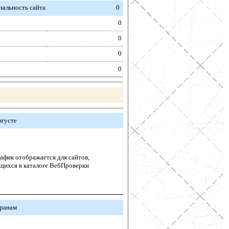
альность сайта
0
0
0
0
0
вгусте
афик отображается для сайтов,
щихся в каталоге ВебПроверки
транам