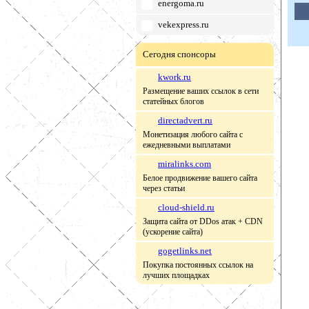
energoma.ru
vekexpress.ru
Сегодня спонсоры
kwork.ru
Размещение ваших ссылок в сети
статейных блогов
directadvert.ru
Монетизация любого сайта с
ежедневными выплатами
miralinks.com
Белое продвижение вашего сайта
через статьи
cloud-shield.ru
Защита сайта от DDos атак + CDN
(ускорение сайта)
gogetlinks.net
Покупка постоянных ссылок на
лучших площадках