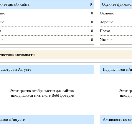
ните дизайн сайта
0
Оцените функцион
чно
0
Отлично
шо
0
Хорошо
о
0
Плохо
но
0
Ужасно
тистика активности
смотров в Августе
Подписчиков в А
Этот график отображается для сайтов,
Этот гр
находящихся в каталоге ВебПроверки
находя
ывов в Августе
Активность по с