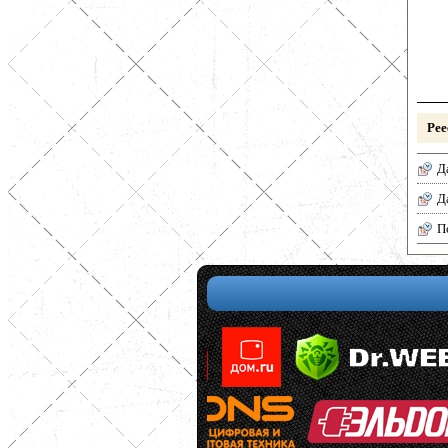
Рее
Д
Д
П