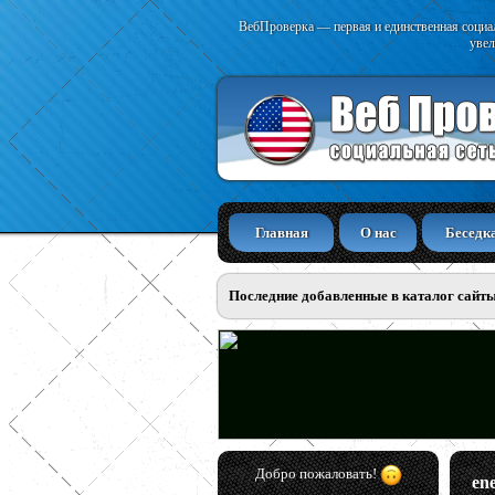
ВебПроверка — первая и единственная социал
увел
Главная
О нас
Беседк
Последние добавленные в каталог сайт
Добро пожаловать!
en