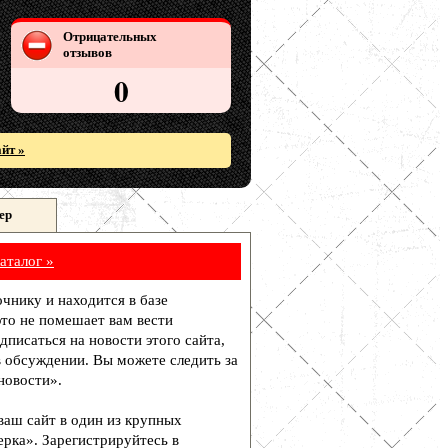
Отрицательных
отзывов
0
йт »
ер
аталог »
очнику и находится в базе
то не помешает вам вести
писаться на новости этого сайта,
в обсуждении. Вы можете следить за
новости».
 ваш сайт в один из крупных
рка». Зарегистрируйтесь в