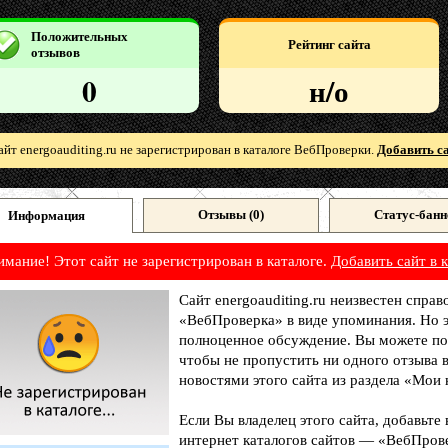
Положительных
Рейтинг сайта
отзывов
0
н/о
айт energoauditing.ru не зарегистрирован в каталоге ВебПроверки.
Добавить са
Отзывы (
0
)
Статус-банн
Информация
имание! Этот сайт не зарегистрирован в каталоге.
Добавить сайт в к
Сайт energoauditing.ru неизвестен справ
«ВебПроверка» в виде упоминания. Но э
полноценное обсуждение. Вы можете под
чтобы не пропустить ни одного отзыва 
новостями этого сайта из раздела «Мои 
Если Вы владелец этого сайта, добавьте
интернет каталогов сайтов — «ВебПрове