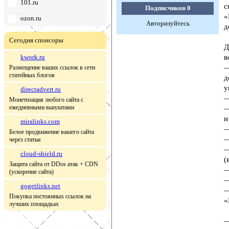
101.ru
с
Подписчиков
0
«
ozon.ru
Авторизуйтесь
д
Сегодня спонсоры
Д
kwork.ru
в
—
Размещение ваших ссылок в сети
статейных блогов
д
у
directadvert.ru
—
Монетизация любого сайта с
ежедневными выплатами
—
и
miralinks.com
—
Белое продвижение вашего сайта
—
через статьи
—
cloud-shield.ru
(
Защита сайта от DDos атак + CDN
—
(ускорение сайта)
—
gogetlinks.net
—
Покупка постоянных ссылок на
«
лучших площадках
—