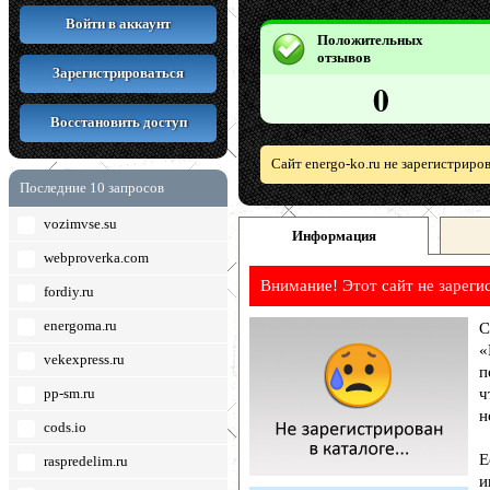
Войти в аккаунт
Положительных
отзывов
Зарегистрироваться
0
Восстановить доступ
Сайт energo-ko.ru не зарегистриро
Последние 10 запросов
vozimvse.su
Информация
webproverka.com
Внимание! Этот сайт не зареги
fordiy.ru
energoma.ru
С
«
vekexpress.ru
п
pp-sm.ru
ч
н
cods.io
Е
raspredelim.ru
и