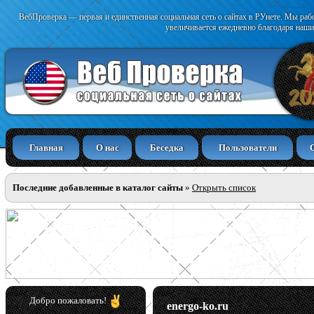
ВебПроверка — первая и единственная социальная сеть о сайтах в РУнете. Мы раб
увеличивается ежедневно благодаря наши
Главная
О нас
Беседка
Пользователи
Последние добавленные в каталог сайты
»
Открыть список
Добро пожаловать!
energo-ko.ru