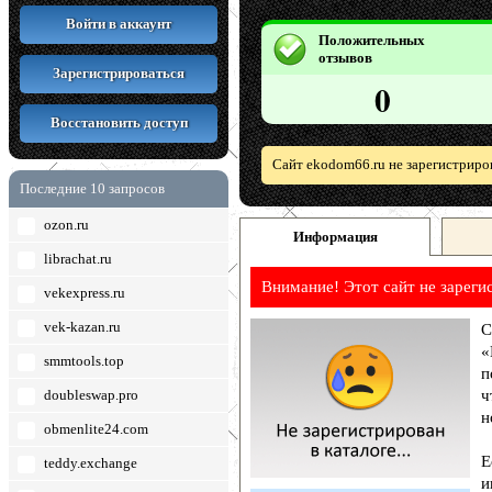
Войти в аккаунт
Положительных
отзывов
Зарегистрироваться
0
Восстановить доступ
Сайт ekodom66.ru не зарегистриро
Последние 10 запросов
ozon.ru
Информация
librachat.ru
Внимание! Этот сайт не зареги
vekexpress.ru
vek-kazan.ru
С
«
smmtools.top
п
doubleswap.pro
ч
н
obmenlite24.com
Е
teddy.exchange
и