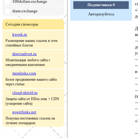
100dollars.exchange
с
Подписчиков
0
«
dram.exchange
Авторизуйтесь
д
Сегодня спонсоры
Д
kwork.ru
в
—
Размещение ваших ссылок в сети
статейных блогов
д
у
directadvert.ru
—
Монетизация любого сайта с
ежедневными выплатами
—
и
miralinks.com
—
Белое продвижение вашего сайта
—
через статьи
—
cloud-shield.ru
(
Защита сайта от DDos атак + CDN
—
(ускорение сайта)
—
gogetlinks.net
—
Покупка постоянных ссылок на
«
лучших площадках
—