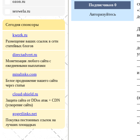
ozon.ru
с
Подписчиков
0
«
seowela.ru
Авторизуйтесь
д
Сегодня спонсоры
Д
kwork.ru
в
—
Размещение ваших ссылок в сети
статейных блогов
д
у
directadvert.ru
—
Монетизация любого сайта с
ежедневными выплатами
—
и
miralinks.com
—
Белое продвижение вашего сайта
—
через статьи
—
cloud-shield.ru
(
Защита сайта от DDos атак + CDN
—
(ускорение сайта)
—
gogetlinks.net
—
Покупка постоянных ссылок на
«
лучших площадках
—