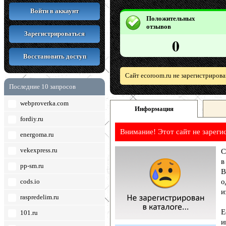
Войти в аккаунт
Положительных
отзывов
Зарегистрироваться
0
Восстановить доступ
Сайт ecoroom.ru не зарегистриров
Последние 10 запросов
webproverka.com
Информация
fordiy.ru
Внимание! Этот сайт не зареги
energoma.ru
vekexpress.ru
С
в
pp-sm.ru
В
cods.io
о
и
raspredelim.ru
Е
101.ru
и