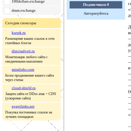
100dollars.exchange
с
Подписчиков
0
«
dram.exchange
Авторизуйтесь
д
Сегодня спонсоры
Д
kwork.ru
в
—
Размещение ваших ссылок в сети
статейных блогов
д
у
directadvert.ru
—
Монетизация любого сайта с
ежедневными выплатами
—
и
miralinks.com
—
Белое продвижение вашего сайта
—
через статьи
—
cloud-shield.ru
(
Защита сайта от DDos атак + CDN
—
(ускорение сайта)
—
gogetlinks.net
—
Покупка постоянных ссылок на
«
лучших площадках
—