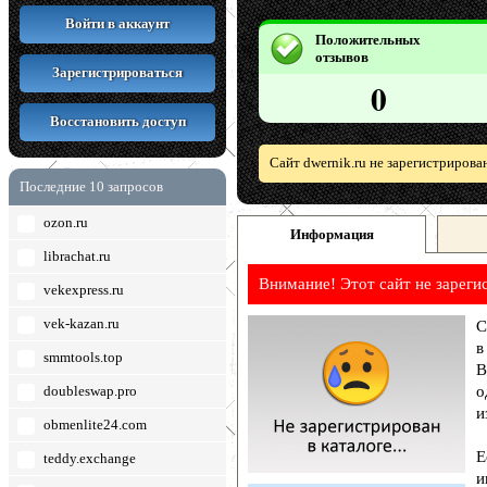
Войти в аккаунт
Положительных
отзывов
Зарегистрироваться
0
Восстановить доступ
Сайт dwernik.ru не зарегистрирова
Последние 10 запросов
ozon.ru
Информация
librachat.ru
Внимание! Этот сайт не зареги
vekexpress.ru
vek-kazan.ru
С
в
smmtools.top
В
doubleswap.pro
о
и
obmenlite24.com
Е
teddy.exchange
и