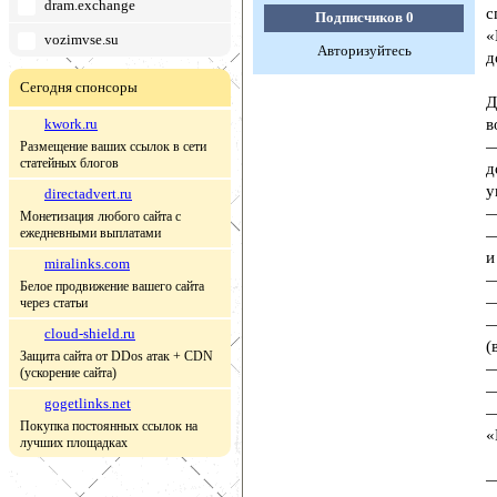
dram.exchange
с
Подписчиков
0
«
vozimvse.su
Авторизуйтесь
д
Сегодня спонсоры
Д
kwork.ru
в
—
Размещение ваших ссылок в сети
статейных блогов
д
у
directadvert.ru
—
Монетизация любого сайта с
ежедневными выплатами
—
и
miralinks.com
—
Белое продвижение вашего сайта
—
через статьи
—
cloud-shield.ru
(
Защита сайта от DDos атак + CDN
—
(ускорение сайта)
—
gogetlinks.net
—
Покупка постоянных ссылок на
«
лучших площадках
—