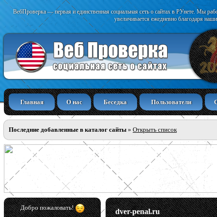
ВебПроверка — первая и единственная социальная сеть о сайтах в РУнете. Мы раб
увеличивается ежедневно благодаря наши
Главная
О нас
Беседка
Пользователи
Последние добавленные в каталог сайты
»
Открыть список
Добро пожаловать!
dver-penal.ru