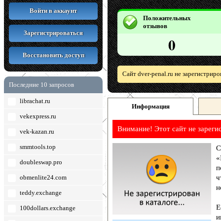
Войти в аккаунт
Положительных
отзывов
Зарегистрироваться
0
Восстановить доступ
Сайт dver-penal.ru не зарегистрир
Последние 10 запросов
librachat.ru
Информация
vekexpress.ru
Внимание! Этот сайт не зареги
vek-kazan.ru
smmtools.top
С
«
doubleswap.pro
п
obmenlite24.com
ч
н
teddy.exchange
Е
100dollars.exchange
и