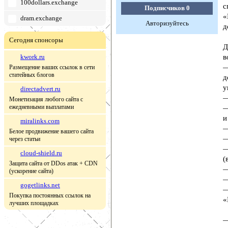
100dollars.exchange
с
Подписчиков
0
«
dram.exchange
Авторизуйтесь
д
Сегодня спонсоры
Д
kwork.ru
в
—
Размещение ваших ссылок в сети
статейных блогов
д
у
directadvert.ru
—
Монетизация любого сайта с
ежедневными выплатами
—
и
miralinks.com
—
Белое продвижение вашего сайта
—
через статьи
—
cloud-shield.ru
(
Защита сайта от DDos атак + CDN
—
(ускорение сайта)
—
gogetlinks.net
—
Покупка постоянных ссылок на
«
лучших площадках
—