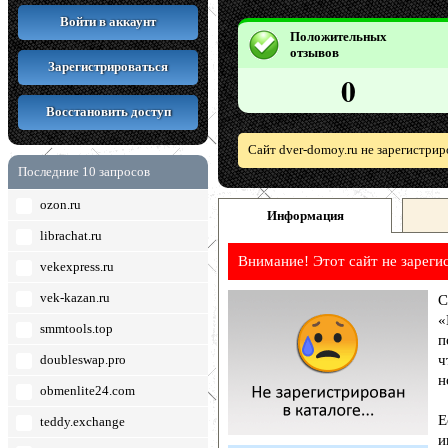
Войти в аккаунт
Положительных
отзывов
Зарегистрироваться
0
Восстановить доступ
Сайт dver-domoy.ru не зарегистри
Последние 10 запросов
ozon.ru
Информация
librachat.ru
Внимание! Этот сайт не зареги
vekexpress.ru
vek-kazan.ru
С
«
smmtools.top
п
doubleswap.pro
ч
н
obmenlite24.com
Е
teddy.exchange
и