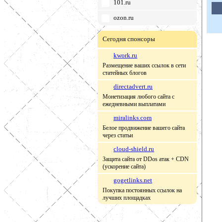
101.ru
ozon.ru
Сегодня спонсоры
kwork.ru
Размещение ваших ссылок в сети
статейных блогов
directadvert.ru
Монетизация любого сайта с
ежедневными выплатами
miralinks.com
Белое продвижение вашего сайта
через статьи
cloud-shield.ru
Защита сайта от DDos атак + CDN
(ускорение сайта)
gogetlinks.net
Покупка постоянных ссылок на
лучших площадках