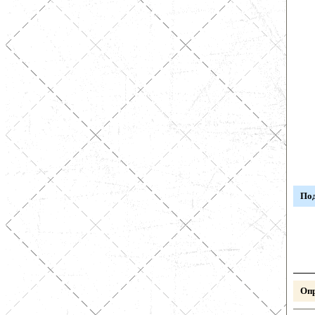
Под
Опр