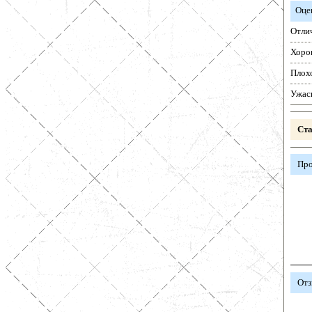
Оце
Отли
Хоро
Плох
Ужас
Ста
Про
Отз