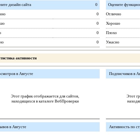
ните дизайн сайта
0
Оцените функцион
чно
0
Отлично
шо
0
Хорошо
о
0
Плохо
но
0
Ужасно
тистика активности
смотров в Августе
Подписчиков в А
Этот график отображается для сайтов,
Этот гр
находящихся в каталоге ВебПроверки
находя
ывов в Августе
Активность по с