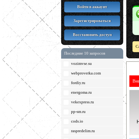
Войти в аккаунт
Зарегистрироваться
Восстановить доступ
С
Последние 10 запросов
vozimvse.su
webproverka.com
Вн
fordiy.ru
energoma.ru
vekexpress.ru
pp-sm.ru
cods.io
raspredelim.ru