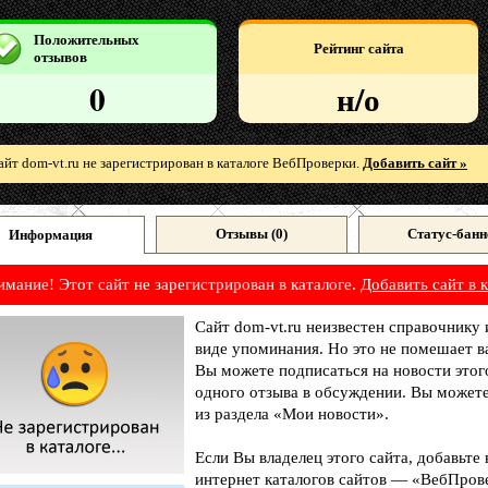
Положительных
Рейтинг сайта
отзывов
0
н/о
айт dom-vt.ru не зарегистрирован в каталоге ВебПроверки.
Добавить сайт »
Отзывы (
0
)
Статус-банн
Информация
имание! Этот сайт не зарегистрирован в каталоге.
Добавить сайт в к
Сайт dom-vt.ru неизвестен справочнику 
виде упоминания. Но это не помешает в
Вы можете подписаться на новости этог
одного отзыва в обсуждении. Вы можете
из раздела «Мои новости».
Если Вы владелец этого сайта, добавьте
интернет каталогов сайтов — «ВебПрове