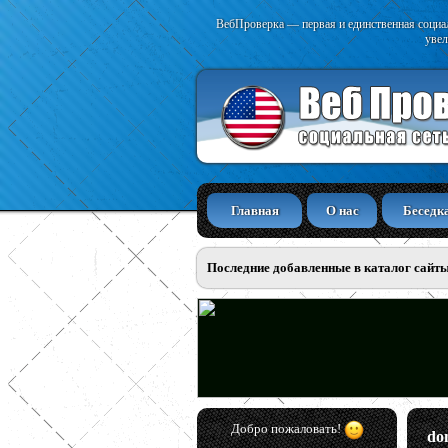
ВебПроверка — первая и единственная социал
увел
Главная
О нас
Беседк
Последние добавленные в каталог сайт
Добро пожаловать!
do