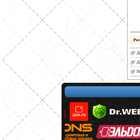
Рее
Д
Д
П