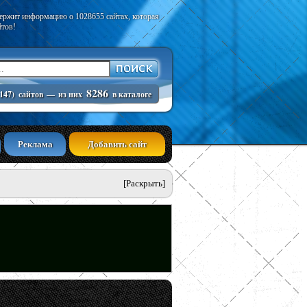
держит информацию о 1028655 сайтах, которая
йтов!
8286
147)
сайтов
—
из них
в каталоге
Реклама
Добавить сайт
[Раскрыть]