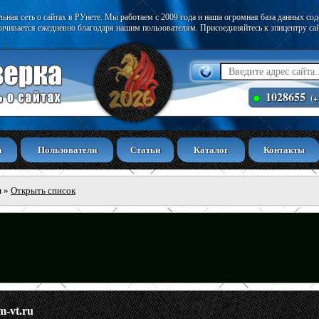
ьная сеть о сайтах в РУнете. Мы работаем с 2009 года и наша огромная база данных со
ичивается ежедневно благодаря нашим пользователям. Присоединяйтесь к эпицентру са
1028655
(+
а
Пользователи
Статьи
Каталог
Контакты
ы
»
Открыть список
m-vt.ru