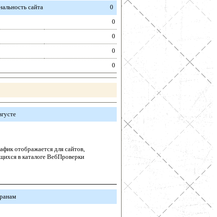
альность сайта
0
0
0
0
0
вгусте
афик отображается для сайтов,
щихся в каталоге ВебПроверки
транам