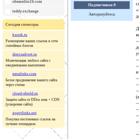
obmenlite24.com
с
Подписчиков
0
«
teddy.exchange
Авторизуйтесь
д
Сегодня спонсоры
Д
kwork.ru
в
—
Размещение ваших ссылок в сети
статейных блогов
д
у
directadvert.ru
—
Монетизация любого сайта с
ежедневными выплатами
—
и
miralinks.com
—
Белое продвижение вашего сайта
—
через статьи
—
cloud-shield.ru
(
Защита сайта от DDos атак + CDN
—
(ускорение сайта)
—
gogetlinks.net
—
Покупка постоянных ссылок на
«
лучших площадках
—