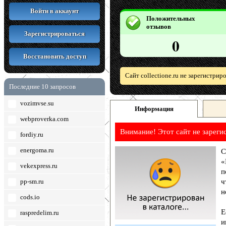
Войти в аккаунт
Положительных
отзывов
Зарегистрироваться
0
Восстановить доступ
Сайт collectione.ru не зарегистри
Последние 10 запросов
vozimvse.su
Информация
webproverka.com
Внимание! Этот сайт не зареги
fordiy.ru
energoma.ru
С
«
vekexpress.ru
п
pp-sm.ru
ч
н
cods.io
Е
raspredelim.ru
и