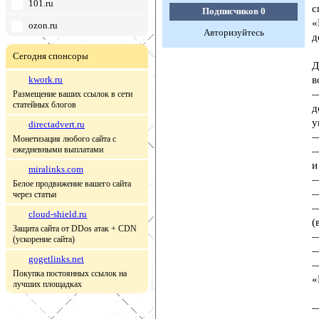
101.ru
с
Подписчиков
0
«
ozon.ru
Авторизуйтесь
д
Сегодня спонсоры
Д
kwork.ru
в
—
Размещение ваших ссылок в сети
статейных блогов
д
у
directadvert.ru
—
Монетизация любого сайта с
ежедневными выплатами
—
и
miralinks.com
—
Белое продвижение вашего сайта
—
через статьи
—
cloud-shield.ru
(
Защита сайта от DDos атак + CDN
—
(ускорение сайта)
—
gogetlinks.net
—
Покупка постоянных ссылок на
«
лучших площадках
—