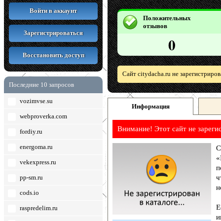
Войти в аккаунт
Положительных
отзывов
Зарегистрироваться
0
Восстановить доступ
Сайт citydacha.ru не зарегистриро
Последние 10 запросов
vozimvse.su
Информация
webproverka.com
Внимание! Этот сайт не зареги
fordiy.ru
energoma.ru
С
«
vekexpress.ru
п
pp-sm.ru
ч
н
cods.io
Е
raspredelim.ru
и