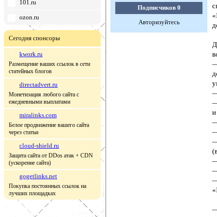
101.ru
с
Подписчиков
0
«
ozon.ru
Авторизуйтесь
д
Сегодня спонсоры
Д
kwork.ru
в
—
Размещение ваших ссылок в сети
статейных блогов
д
у
directadvert.ru
—
Монетизация любого сайта с
ежедневными выплатами
—
и
miralinks.com
—
Белое продвижение вашего сайта
—
через статьи
—
cloud-shield.ru
(
Защита сайта от DDos атак + CDN
—
(ускорение сайта)
—
gogetlinks.net
—
Покупка постоянных ссылок на
«
лучших площадках
—