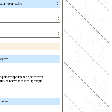
альность сайта
0
0
0
0
0
вгусте
афик отображается для сайтов,
щихся в каталоге ВебПроверки
транам