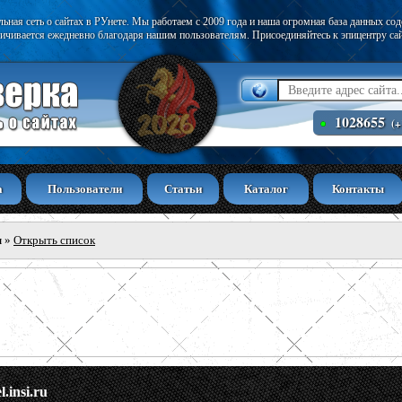
ьная сеть о сайтах в РУнете. Мы работаем с 2009 года и наша огромная база данных со
ичивается ежедневно благодаря нашим пользователям. Присоединяйтесь к эпицентру са
1028655
(+
а
Пользователи
Статьи
Каталог
Контакты
ы
»
Открыть список
l.insi.ru