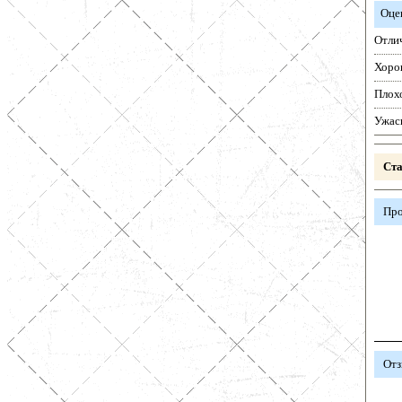
Оце
Отли
Хоро
Плох
Ужас
Ста
Про
Отз