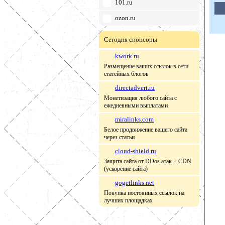
101.ru
ozon.ru
Сегодня спонсоры
kwork.ru
Размещение ваших ссылок в сети
статейных блогов
directadvert.ru
Монетизация любого сайта с
ежедневными выплатами
miralinks.com
Белое продвижение вашего сайта
через статьи
cloud-shield.ru
Защита сайта от DDos атак + CDN
(ускорение сайта)
gogetlinks.net
Покупка постоянных ссылок на
лучших площадках