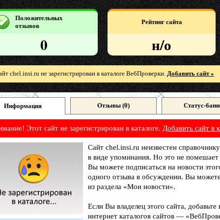
Положительных
Рейтинг сайта
отзывов
0
н/о
айт chel.insi.ru не зарегистрирован в каталоге ВебПроверки.
Добавить сайт »
Отзывы (
0
)
Статус-банн
Информация
имание! Этот сайт не зарегистрирован в каталоге.
Добавить сайт в к
Сайт chel.insi.ru неизвестен справочник
в виде упоминания. Но это не помешает
Вы можете подписаться на новости этог
одного отзыва в обсуждении. Вы можете
из раздела «Мои новости».
Если Вы владелец этого сайта, добавьте
интернет каталогов сайтов — «ВебПрове