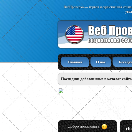
ВебПроверка — первая и единственная социал
увел
Главная
О нас
Беседк
Последние добавленные в каталог сайт
Добро пожаловать!
che