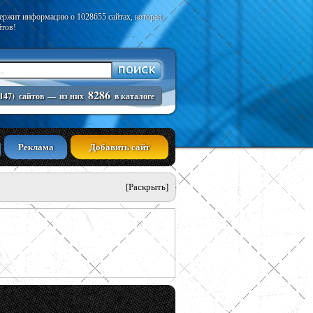
держит информацию о 1028655 сайтах, которая
йтов!
8286
147)
сайтов
—
из них
в каталоге
Реклама
Добавить сайт
[Раскрыть]