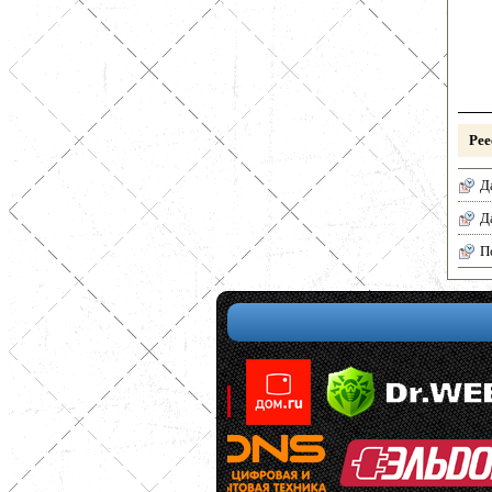
Рее
Д
Д
П