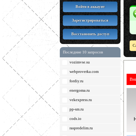
Войти в аккаунт
Зарегистрироваться
Восстановить доступ
С
Последние 10 запросов
vozimvse.su
webproverka.com
Вн
fordiy.ru
energoma.ru
vekexpress.ru
pp-sm.ru
cods.io
raspredelim.ru