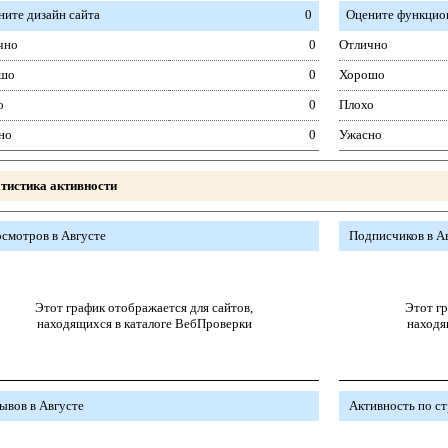
ните дизайн сайта
0
Оцените функцион
чно
0
Отлично
шо
0
Хорошо
о
0
Плохо
но
0
Ужасно
тистика активности
смотров в Августе
Подписчиков в А
Этот график отображается для сайтов,
Этот гр
находящихся в каталоге ВебПроверки
находя
ывов в Августе
Активность по с