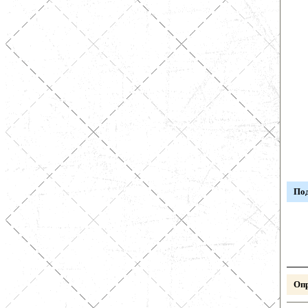
Под
Опр