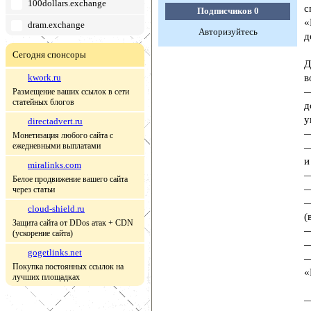
100dollars.exchange
с
Подписчиков
0
«
dram.exchange
Авторизуйтесь
д
Сегодня спонсоры
Д
kwork.ru
в
—
Размещение ваших ссылок в сети
статейных блогов
д
у
directadvert.ru
—
Монетизация любого сайта с
ежедневными выплатами
—
и
miralinks.com
—
Белое продвижение вашего сайта
—
через статьи
—
cloud-shield.ru
(
Защита сайта от DDos атак + CDN
—
(ускорение сайта)
—
gogetlinks.net
—
Покупка постоянных ссылок на
«
лучших площадках
—