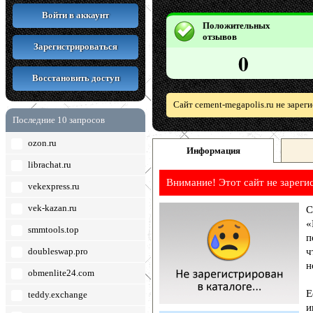
Войти в аккаунт
Положительных
отзывов
Зарегистрироваться
0
Восстановить доступ
Сайт cement-megapolis.ru не зарег
Последние 10 запросов
ozon.ru
Информация
librachat.ru
Внимание! Этот сайт не зареги
vekexpress.ru
vek-kazan.ru
С
«
smmtools.top
п
doubleswap.pro
ч
н
obmenlite24.com
Е
teddy.exchange
и