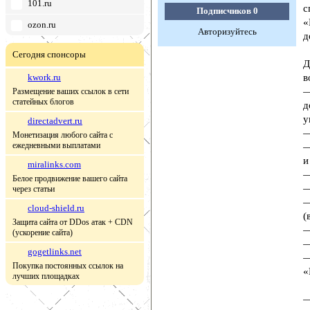
101.ru
с
Подписчиков
0
«
ozon.ru
Авторизуйтесь
д
Сегодня спонсоры
Д
kwork.ru
в
—
Размещение ваших ссылок в сети
статейных блогов
д
у
directadvert.ru
—
Монетизация любого сайта с
ежедневными выплатами
—
и
miralinks.com
—
Белое продвижение вашего сайта
—
через статьи
—
cloud-shield.ru
(
Защита сайта от DDos атак + CDN
—
(ускорение сайта)
—
gogetlinks.net
—
Покупка постоянных ссылок на
«
лучших площадках
—