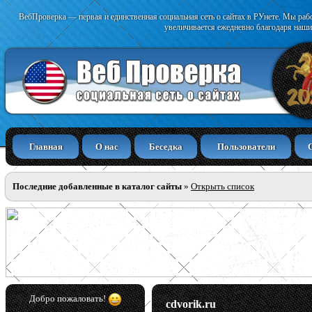
ВебПроверка — первая и единственная социальная сеть о сайтах в РУнете. Мы раб
увеличивается ежедневно благодаря наши
Главная
О нас
Беседка
Пользователи
Последние добавленные в каталог сайты
»
Открыть список
Добро пожаловать!
cdvorik.ru