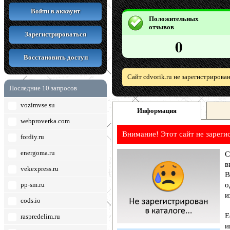
Войти в аккаунт
Положительных
отзывов
Зарегистрироваться
0
Восстановить доступ
Сайт cdvorik.ru не зарегистрирова
Последние 10 запросов
vozimvse.su
Информация
webproverka.com
Внимание! Этот сайт не зареги
fordiy.ru
energoma.ru
С
в
vekexpress.ru
В
pp-sm.ru
о
и
cods.io
Е
raspredelim.ru
и