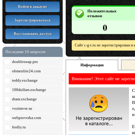
Войти в аккаунт
Положительных
отзывов
Зарегистрироваться
0
Восстановить доступ
Сайт c-g-t.ru не зарегистрирован 
Последние 10 запросов
doubleswap.pro
Информация
obmenlite24.com
Внимание! Этот сайт не зареги
teddy.exchange
100dollars.exchange
С
в
dram.exchange
В
vozimvse.su
о
и
webproverka.com
Е
fordiy.ru
и