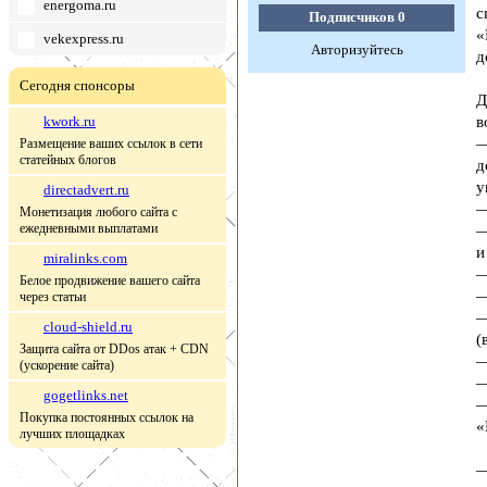
energoma.ru
с
Подписчиков
0
«
vekexpress.ru
Авторизуйтесь
д
Сегодня спонсоры
Д
kwork.ru
в
—
Размещение ваших ссылок в сети
статейных блогов
д
у
directadvert.ru
—
Монетизация любого сайта с
ежедневными выплатами
—
и
miralinks.com
—
Белое продвижение вашего сайта
—
через статьи
—
cloud-shield.ru
(
Защита сайта от DDos атак + CDN
—
(ускорение сайта)
—
gogetlinks.net
—
Покупка постоянных ссылок на
«
лучших площадках
—