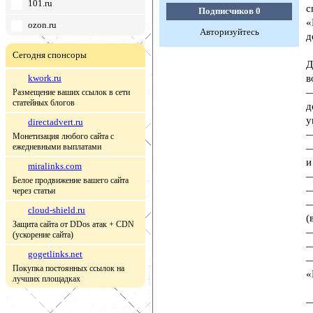
101.ru
с
Подписчиков
0
«
ozon.ru
Авторизуйтесь
д
Сегодня спонсоры
Д
kwork.ru
в
—
Размещение ваших ссылок в сети
статейных блогов
д
у
directadvert.ru
—
Монетизация любого сайта с
ежедневными выплатами
—
и
miralinks.com
—
Белое продвижение вашего сайта
—
через статьи
—
cloud-shield.ru
(
Защита сайта от DDos атак + CDN
—
(ускорение сайта)
—
gogetlinks.net
—
Покупка постоянных ссылок на
«
лучших площадках
—