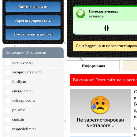
Войти в аккаунт
Положительных
отзывов
Зарегистрироваться
0
Восстановить доступ
Сайт bsggroup.ru не зарегистриров
Последние 10 запросов
vozimvse.su
Информация
webproverka.com
Внимание! Этот сайт не зареги
fordiy.ru
energoma.ru
С
в
vekexpress.ru
В
pp-sm.ru
о
и
cods.io
Е
raspredelim.ru
и