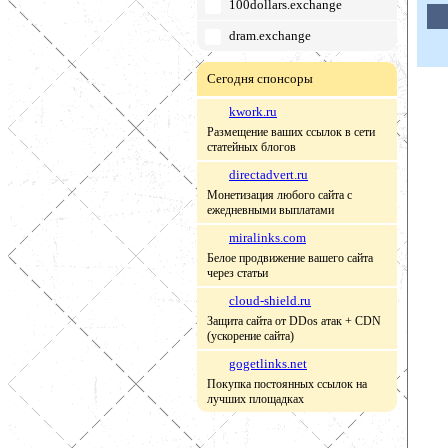
100dollars.exchange
dram.exchange
Сегодня спонсоры
kwork.ru
Размещение ваших ссылок в сети
статейных блогов
directadvert.ru
Монетизация любого сайта с
ежедневными выплатами
miralinks.com
Белое продвижение вашего сайта
через статьи
cloud-shield.ru
Защита сайта от DDos атак + CDN
(ускорение сайта)
gogetlinks.net
Покупка постоянных ссылок на
лучших площадках