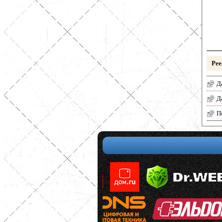
Рее
Д
Д
П