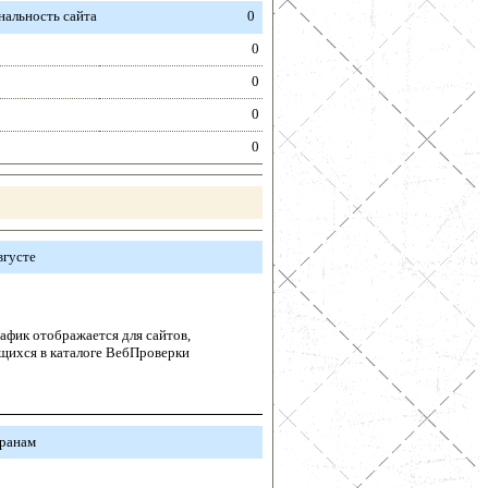
альность сайта
0
0
0
0
0
вгусте
афик отображается для сайтов,
щихся в каталоге ВебПроверки
транам