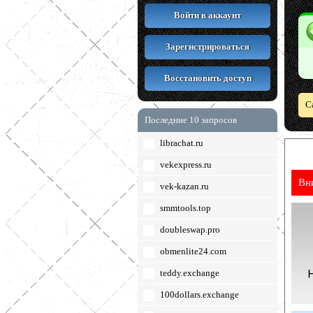
Войти в аккаунт
Зарегистрироваться
Восстановить доступ
С
Последние 10 запросов
librachat.ru
vekexpress.ru
Вн
vek-kazan.ru
smmtools.top
doubleswap.pro
obmenlite24.com
teddy.exchange
100dollars.exchange