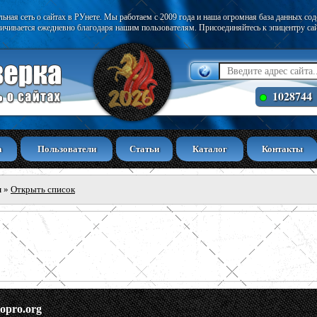
ьная сеть о сайтах в РУнете. Мы работаем с 2009 года и наша огромная база данных со
ичивается ежедневно благодаря нашим пользователям. Присоединяйтесь к эпицентру са
1028744
а
Пользователи
Статьи
Каталог
Контакты
ы
»
Открыть список
topro.org