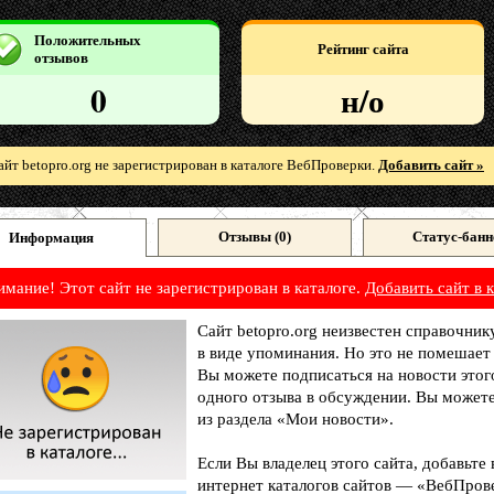
Положительных
Рейтинг сайта
отзывов
0
н/о
айт betopro.org не зарегистрирован в каталоге ВебПроверки.
Добавить сайт »
Отзывы (
0
)
Статус-банн
Информация
имание! Этот сайт не зарегистрирован в каталоге.
Добавить сайт в к
Сайт betopro.org неизвестен справочник
в виде упоминания. Но это не помешает
Вы можете подписаться на новости этог
одного отзыва в обсуждении. Вы можете
из раздела «Мои новости».
Если Вы владелец этого сайта, добавьте
интернет каталогов сайтов — «ВебПрове