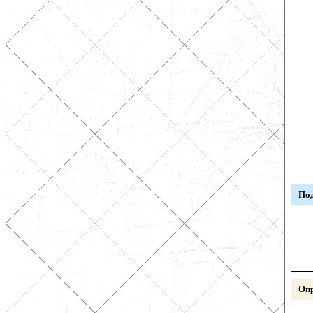
Под
Опр