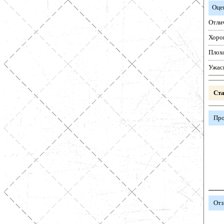
Оце
Отли
Хоро
Плох
Ужас
Ста
Про
Отз