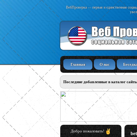
ВебПроверка — первая и единственная социал
увел
Главная
О нас
Беседк
Последние добавленные в каталог сайт
Добро пожаловать!
be