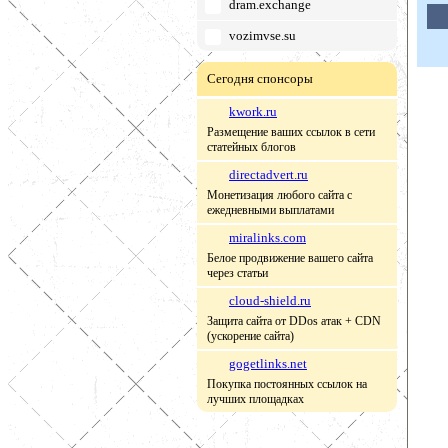
dram.exchange
vozimvse.su
Сегодня спонсоры
kwork.ru
Размещение ваших ссылок в сети
статейных блогов
directadvert.ru
Монетизация любого сайта с
ежедневными выплатами
miralinks.com
Белое продвижение вашего сайта
через статьи
cloud-shield.ru
Защита сайта от DDos атак + CDN
(ускорение сайта)
gogetlinks.net
Покупка постоянных ссылок на
лучших площадках