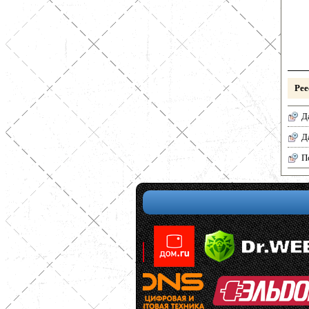
Рее
Д
Д
П