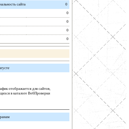
альность сайта
0
0
0
0
0
вгусте
афик отображается для сайтов,
щихся в каталоге ВебПроверки
транам