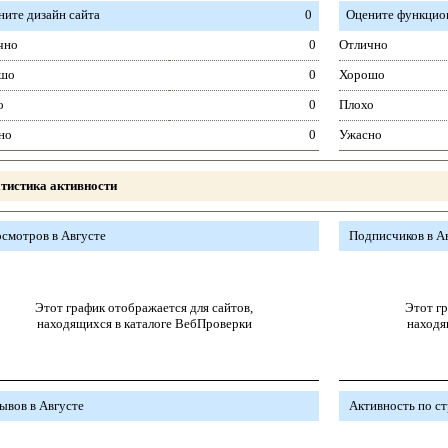
ните дизайн сайта
0
Оцените функцион
чно
0
Отлично
шо
0
Хорошо
о
0
Плохо
но
0
Ужасно
тистика активности
смотров в Августе
Подписчиков в А
Этот график отображается для сайтов,
Этот гр
находящихся в каталоге ВебПроверки
находя
ывов в Августе
Активность по с