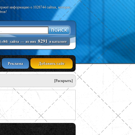
держит информацию о 1028744 сайтах, которая
йтов!
8291
(+84)
сайта
—
из них
в каталоге
Реклама
Добавить сайт
[Раскрыть]